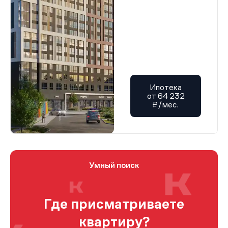
Ипотека
от 64 232
₽/мес.
Умный поиск
Где присматриваете
квартиру?