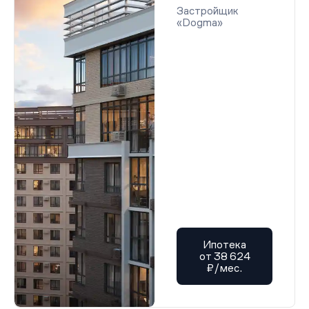
Застройщик
«Dogma»
Ипотека
от 38 624
₽/мес.