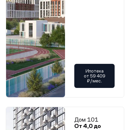
Ипотека
от 59 409
₽/мес.
Дом 101
От 4,0 до