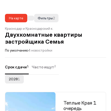
На карте
Фильтры
2
Краснодар и Краснодарский к.
Двухкомнатные квартиры
застройщика Семья
По умолчанию
4 новостройки
1
2
Срок сдачи
Часто ищут
2028
1
Теплые Края 1
очередь