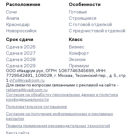
организует просмотр и поможет одобрить ипотеку по
Расположение
Особенности
минимальной ставке. Чтобы зафиксировать цену, оставьте
Сочи
Готовые
заявку на обратный звонок.
Анапа
Строящиеся
Краснодар
С готовой отделкой
Новороссийск
С предчистовой отделкой
Срок сдачи
Класс
Сдача в 2026
Бизнес
Сдача в 2027
Комфорт
Сдача в 2028
Эконом
Сдача в 2029
Премиум
ООО «Квадрум.ру», ОГРН: 1067746345699, ИНН:
7729542491, 109028, г. Москва, Тессинский пер., д. 5, стр.
1
info@kvadroom.ru
Для связи по вопросам связанными с рекламой на сайте -
reklama@kvadroom.ru
Согласие на обработку персональных данных и политика
конфиденциальности
Пользовательское соглашение
Согласие на получение информационных и рекламных
рассылок
Правила применения рекомендательных технологий
Карта сайта