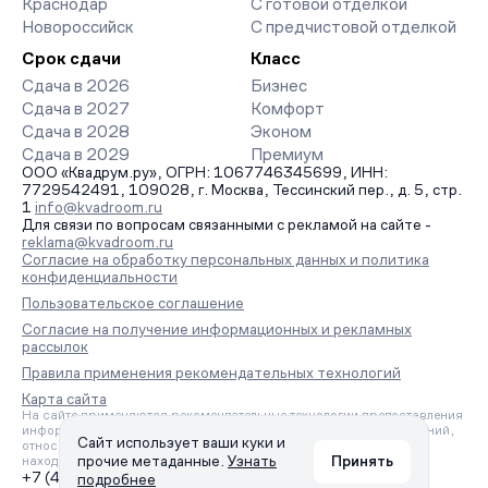
Краснодар
С готовой отделкой
Новороссийск
С предчистовой отделкой
Срок сдачи
Класс
Сдача в 2026
Бизнес
Сдача в 2027
Комфорт
Сдача в 2028
Эконом
Сдача в 2029
Премиум
ООО «Квадрум.ру», ОГРН: 1067746345699, ИНН:
7729542491, 109028, г. Москва, Тессинский пер., д. 5, стр.
1
info@kvadroom.ru
Для связи по вопросам связанными с рекламой на сайте -
reklama@kvadroom.ru
Согласие на обработку персональных данных и политика
конфиденциальности
Пользовательское соглашение
Согласие на получение информационных и рекламных
рассылок
Правила применения рекомендательных технологий
Карта сайта
На сайте применяются рекомендательные технологии предоставления
информации на основе сбора, систематизации и анализа сведений,
Сайт использует ваши куки и
относящихся к предпочтениям пользователей сети «Интернет»,
прочие метаданные.
Узнать
Принять
находящихся на территории Российской Федерации.
+7 (495) 157-88-80
подробнее