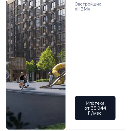
Застройщик
«НВМ»
Ипотека
от 35 044
₽/мес.