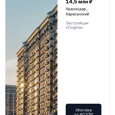
14,5 млн ₽
Краснодар,
Карасунский
Застройщик
«Dogma»
Ипотека
от 40 536