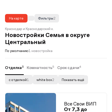
На карте
Фильтры
2
Краснодар и Краснодарский к.
Новостройки Семья в округе
Центральный
По умолчанию
1 новостройка
3
5
4
Отделка
Комнатность
Срок сдачи
с отделкой
1
white box
2
Показать ещё
Все Свои ВИП
От 7,3 до