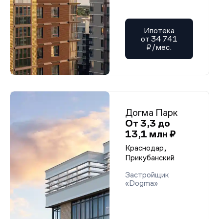
Ипотека
от 34 741
₽/мес.
Догма Парк
От 3,3 до
13,1 млн ₽
Краснодар,
Прикубанский
Застройщик
«Dogma»