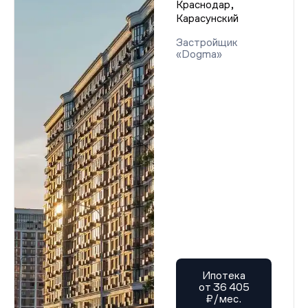
Краснодар,
Карасунский
Застройщик
«Dogma»
Ипотека
от 36 405
₽/мес.