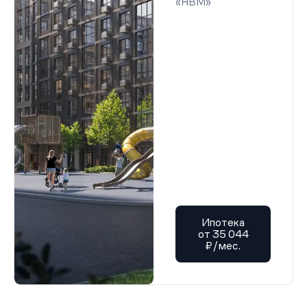
«НВМ»
Ипотека
от 35 044
₽/мес.