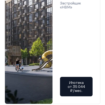
Застройщик
«НВМ»
Ипотека
от 35 044
₽/мес.