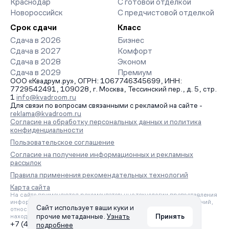
Краснодар
С готовой отделкой
Новороссийск
С предчистовой отделкой
Срок сдачи
Класс
Сдача в 2026
Бизнес
Сдача в 2027
Комфорт
Сдача в 2028
Эконом
Сдача в 2029
Премиум
ООО «Квадрум.ру», ОГРН: 1067746345699, ИНН:
7729542491, 109028, г. Москва, Тессинский пер., д. 5, стр.
1
info@kvadroom.ru
Для связи по вопросам связанными с рекламой на сайте -
reklama@kvadroom.ru
Согласие на обработку персональных данных и политика
конфиденциальности
Пользовательское соглашение
Согласие на получение информационных и рекламных
рассылок
Правила применения рекомендательных технологий
Карта сайта
На сайте применяются рекомендательные технологии предоставления
информации на основе сбора, систематизации и анализа сведений,
Сайт использует ваши куки и
относящихся к предпочтениям пользователей сети «Интернет»,
прочие метаданные.
Узнать
Принять
находящихся на территории Российской Федерации.
+7 (495) 157-88-80
подробнее