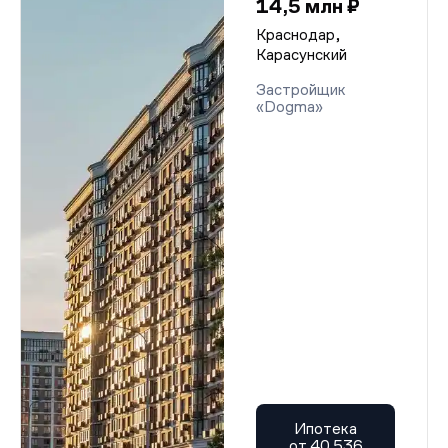
14,5 млн ₽
Краснодар,
Карасунский
Застройщик
«Dogma»
Ипотека
от 40 536