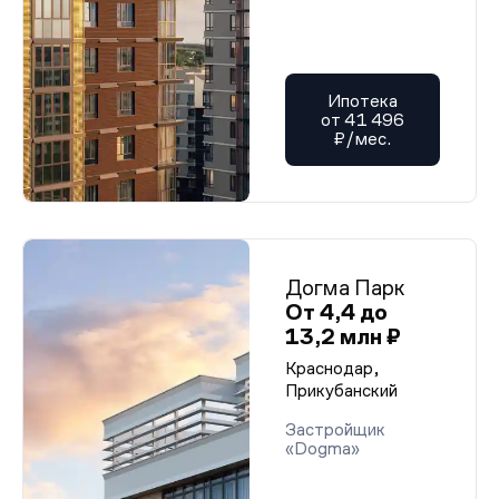
Ипотека
от 41 496
₽/мес.
Догма Парк
От 4,4 до
13,2 млн ₽
Краснодар,
Прикубанский
Застройщик
«Dogma»