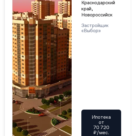
Краснодарский
край,
Новороссийск
Застройщик
«Выбор»
Ипотека
от
70 720
₽/мес.