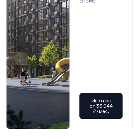
«НВМ»
Ипотека
от 35 044
₽/мес.