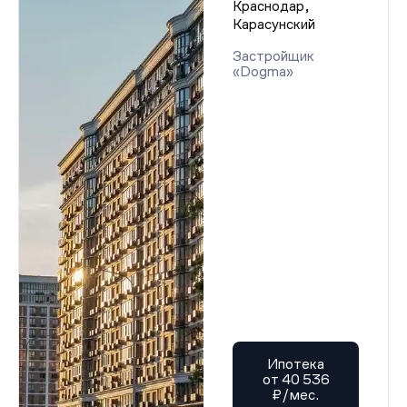
Краснодар,
Карасунский
Застройщик
«Dogma»
Ипотека
от 40 536
₽/мес.