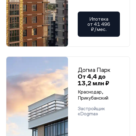
Ипотека
от 41 496
₽/мес.
Догма Парк
От 4,4 до
13,2 млн ₽
Краснодар,
Прикубанский
Застройщик
«Dogma»