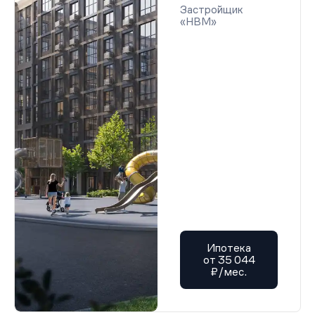
Застройщик
«НВМ»
Ипотека
от 35 044
₽/мес.