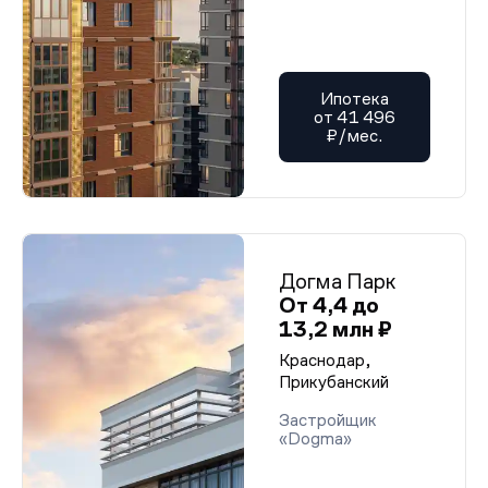
Ипотека
от 41 496
₽/мес.
Догма Парк
От 4,4 до
13,2 млн ₽
Краснодар,
Прикубанский
Застройщик
«Dogma»