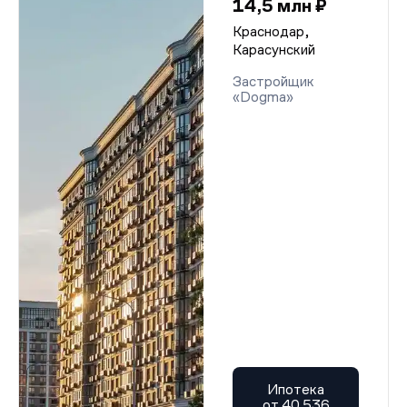
14,5 млн ₽
Краснодар,
Карасунский
Застройщик
«Dogma»
Ипотека
от 40 536