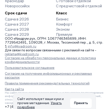
Краснодар
С готовой отделкой
Новороссийск
С предчистовой отделкой
Срок сдачи
Класс
Сдача в 2026
Бизнес
Сдача в 2027
Комфорт
Сдача в 2028
Эконом
Сдача в 2029
Премиум
ООО «Квадрум.ру», ОГРН: 1067746345699, ИНН:
7729542491, 109028, г. Москва, Тессинский пер., д. 5, стр.
1
info@kvadroom.ru
Для связи по вопросам связанными с рекламой на сайте -
reklama@kvadroom.ru
Согласие на обработку персональных данных и политика
конфиденциальности
Пользовательское соглашение
Согласие на получение информационных и рекламных
рассылок
Правила применения рекомендательных технологий
Карта сайта
На сайте применяются рекомендательные технологии предоставления
информации на основе сбора, систематизации и анализа сведений,
Сайт использует ваши куки и
относящихся к предпочтениям пользователей сети «Интернет»,
прочие метаданные.
Узнать
Принять
находящихся на территории Российской Федерации.
+7 (495) 157-88-80
подробнее