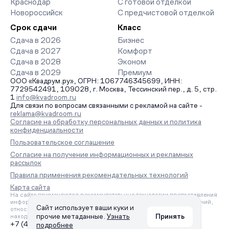
Краснодар
С готовой отделкой
Новороссийск
С предчистовой отделкой
Срок сдачи
Класс
Сдача в 2026
Бизнес
Сдача в 2027
Комфорт
Сдача в 2028
Эконом
Сдача в 2029
Премиум
ООО «Квадрум.ру», ОГРН: 1067746345699, ИНН:
7729542491, 109028, г. Москва, Тессинский пер., д. 5, стр.
1
info@kvadroom.ru
Для связи по вопросам связанными с рекламой на сайте -
reklama@kvadroom.ru
Согласие на обработку персональных данных и политика
конфиденциальности
Пользовательское соглашение
Согласие на получение информационных и рекламных
рассылок
Правила применения рекомендательных технологий
Карта сайта
На сайте применяются рекомендательные технологии предоставления
информации на основе сбора, систематизации и анализа сведений,
Сайт использует ваши куки и
относящихся к предпочтениям пользователей сети «Интернет»,
прочие метаданные.
Узнать
Принять
находящихся на территории Российской Федерации.
+7 (495) 157-88-80
подробнее