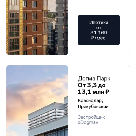
Ипотека
от
31 169
₽/мес.
Догма Парк
От 3,3 до
13,1 млн ₽
Краснодар,
Прикубанский
Застройщик
«Dogma»