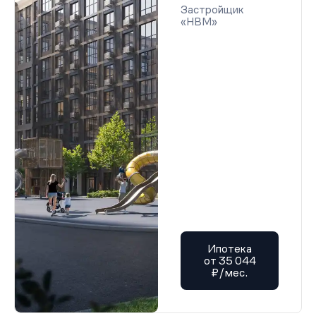
Застройщик
«НВМ»
Ипотека
от 35 044
₽/мес.