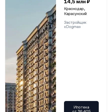
14,5 млн ₽
Краснодар,
Карасунский
Застройщик
«Dogma»
Ипотека
от 36 405