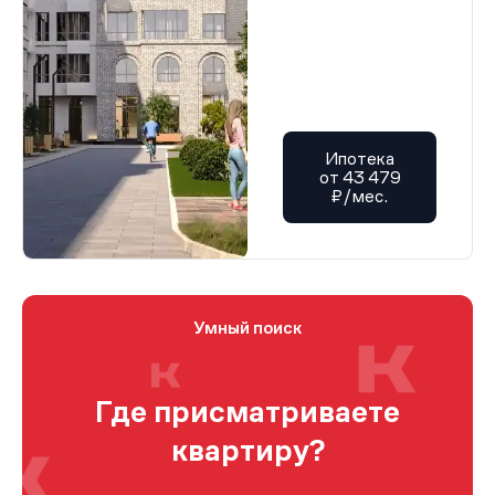
Ипотека
от 43 479
₽/мес.
Умный поиск
Где присматриваете
квартиру?