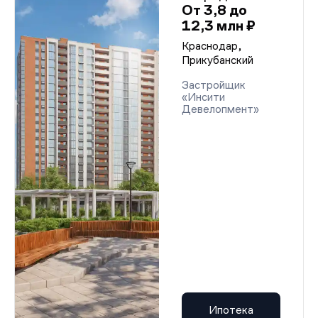
От 3,8 до
12,3 млн ₽
Краснодар,
Прикубанский
Застройщик
«Инсити
Девелопмент»
Ипотека