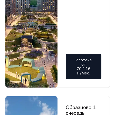
Ипотека
от
70 116
₽/мес.
Образцово 1
очередь