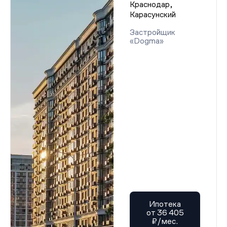
Краснодар,
Карасунский
Застройщик
«Dogma»
Ипотека
от 36 405
₽/мес.