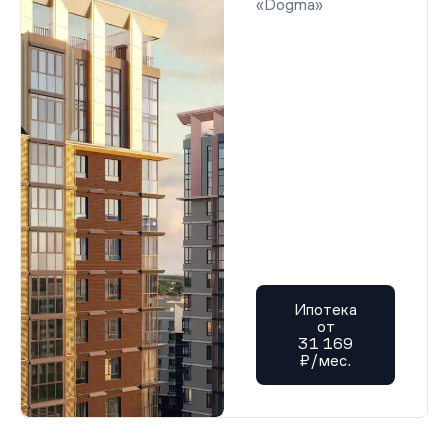
«Dogma»
Ипотека
от
31 169
₽/мес.