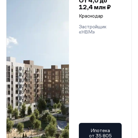
От 4,0 до
12,4 млн ₽
Краснодар
Застройщик
«НВМ»
Ипотека
от 35 805