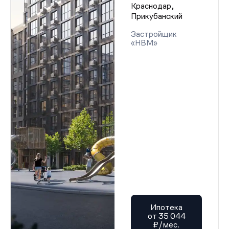
Краснодар,
Прикубанский
Застройщик
«НВМ»
Ипотека
от 35 044
₽/мес.