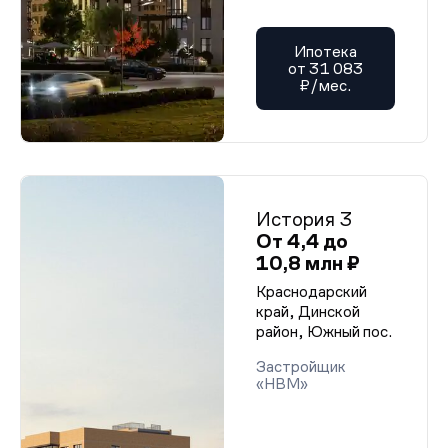
Ипотека
от 31 083
₽/мес.
История 3
От 4,4 до
10,8 млн ₽
Краснодарский
край, Динской
район, Южный пос.
Застройщик
«НВМ»