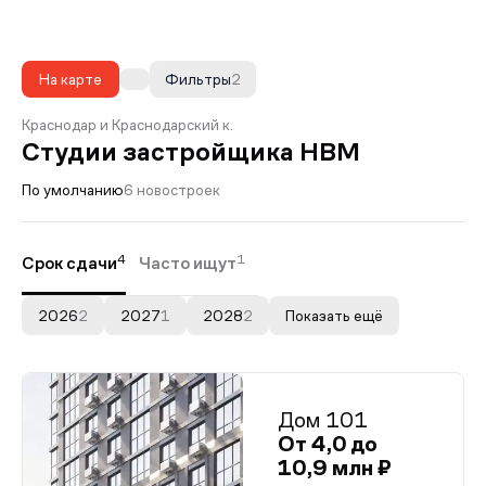
На карте
Фильтры
2
Краснодар и Краснодарский к.
Студии застройщика НВМ
По умолчанию
6 новостроек
4
1
Срок сдачи
Часто ищут
2026
2
2027
1
2028
2
Показать ещё
Дом 101
От 4,0 до
10,9 млн ₽