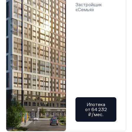
Застройщик
«Семья»
Ипотека
от 64 232
₽/мес.