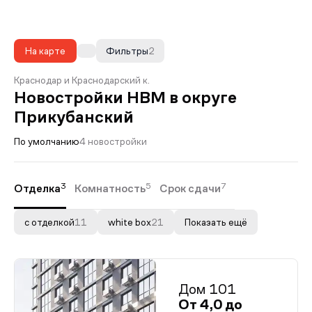
На карте
Фильтры
2
Краснодар и Краснодарский к.
Новостройки НВМ в округе
Прикубанский
По умолчанию
4 новостройки
3
5
7
Отделка
Комнатность
Срок сдачи
с отделкой
11
white box
21
Показать ещё
Дом 101
От 4,0 до