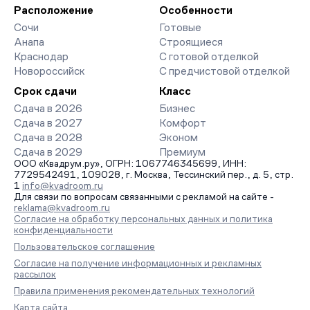
организует просмотр и поможет одобрить ипотеку по
Расположение
Особенности
минимальной ставке. Чтобы зафиксировать цену, оставьте
Сочи
Готовые
заявку на обратный звонок.
Анапа
Строящиеся
Краснодар
С готовой отделкой
Новороссийск
С предчистовой отделкой
Срок сдачи
Класс
Сдача в 2026
Бизнес
Сдача в 2027
Комфорт
Сдача в 2028
Эконом
Сдача в 2029
Премиум
ООО «Квадрум.ру», ОГРН: 1067746345699, ИНН:
7729542491, 109028, г. Москва, Тессинский пер., д. 5, стр.
1
info@kvadroom.ru
Для связи по вопросам связанными с рекламой на сайте -
reklama@kvadroom.ru
Согласие на обработку персональных данных и политика
конфиденциальности
Пользовательское соглашение
Согласие на получение информационных и рекламных
рассылок
Правила применения рекомендательных технологий
Карта сайта