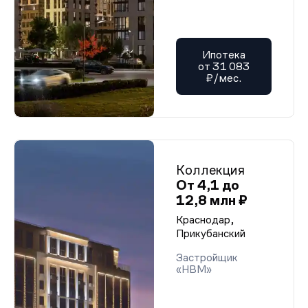
Ипотека
от 31 083
₽/мес.
Коллекция
От 4,1 до
12,8 млн ₽
Краснодар,
Прикубанский
Застройщик
«НВМ»