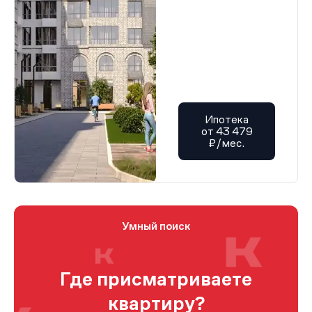
Ипотека
от 43 479
₽/мес.
Умный поиск
Где присматриваете
квартиру?