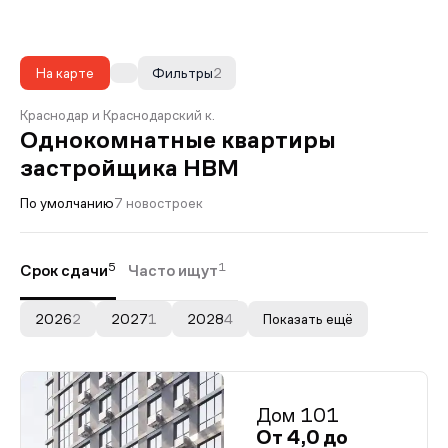
На карте
Фильтры
2
Краснодар и Краснодарский к.
Однокомнатные квартиры
застройщика НВМ
По умолчанию
7 новостроек
5
1
Срок сдачи
Часто ищут
2026
2
2027
1
2028
4
Показать ещё
Дом 101
От 4,0 до