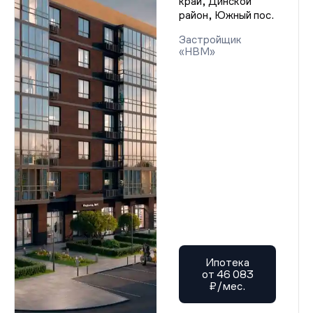
край, Динской
район, Южный пос.
Застройщик
«НВМ»
Ипотека
от 46 083
₽/мес.