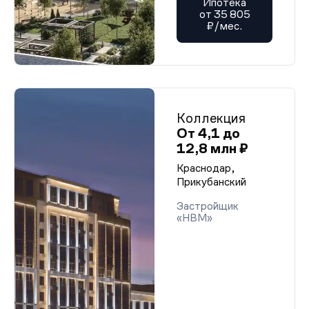
Ипотека
от 35 805
₽/мес.
Коллекция
От 4,1 до
12,8 млн ₽
Краснодар,
Прикубанский
Застройщик
«НВМ»