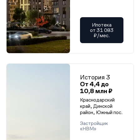
Ипотека
от 31 083
₽/мес.
История 3
От 4,4 до
10,8 млн ₽
Краснодарский
край, Динской
район, Южный пос.
Застройщик
«НВМ»