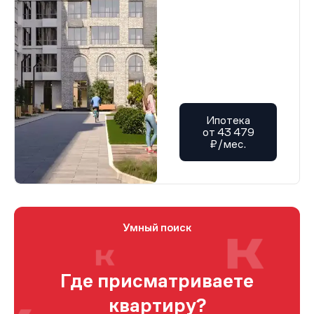
Ипотека
от 43 479
₽/мес.
Умный поиск
Где присматриваете
квартиру?