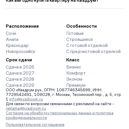
Как выгодно купить квартиру на Квадрум?
страницах ЖК доступны отзывы жильцов о качестве
строительства, интерактивный генплан корпусов, сроки
Мы работаем без наценок по официальным ценам
сдачи, особенности благоустройства дворов и паркингов.
девелоперов, включая закрытые старты продаж и скидки.
База обновляется напрямую от застройщиков.
Наш эксперт бесплатно подберет ЖК под ваш бюджет,
организует просмотр и поможет одобрить ипотеку по
Расположение
Особенности
минимальной ставке. Чтобы зафиксировать цену, оставьте
Сочи
Готовые
заявку на обратный звонок.
Анапа
Строящиеся
Краснодар
С готовой отделкой
Новороссийск
С предчистовой отделкой
Срок сдачи
Класс
Сдача в 2026
Бизнес
Сдача в 2027
Комфорт
Сдача в 2028
Эконом
Сдача в 2029
Премиум
ООО «Квадрум.ру», ОГРН: 1067746345699, ИНН:
7729542491, 109028, г. Москва, Тессинский пер., д. 5, стр.
1
info@kvadroom.ru
Для связи по вопросам связанными с рекламой на сайте -
reklama@kvadroom.ru
Согласие на обработку персональных данных и политика
конфиденциальности
Пользовательское соглашение