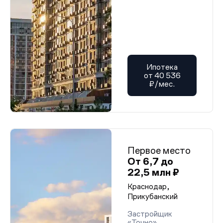
Ипотека
от 40 536
₽/мес.
Первое место
От 6,7 до
22,5 млн ₽
Краснодар,
Прикубанский
Застройщик
«Точно»