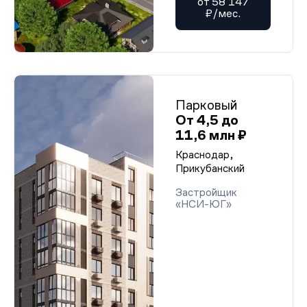
от 58 147
₽/мес.
Парковый
От 4,5 до
11,6 млн ₽
Краснодар,
Прикубанский
Застройщик
«НСИ-ЮГ»