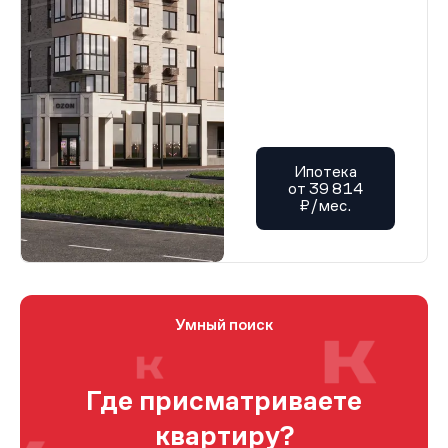
Ипотека
от 39 814
₽/мес.
Умный поиск
Где присматриваете
квартиру?