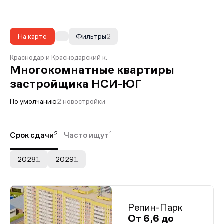
На карте
Фильтры
2
Краснодар и Краснодарский к.
Многокомнатные квартиры
застройщика НСИ-ЮГ
По умолчанию
2 новостройки
2
1
Срок сдачи
Часто ищут
2028
1
2029
1
Репин-Парк
От 6,6 до