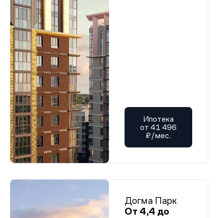
Ипотека
от 41 496
₽/мес.
Догма Парк
От 4,4 до