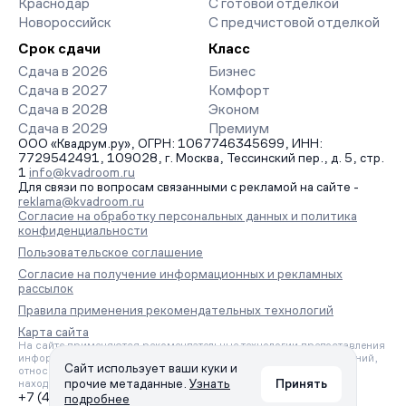
Краснодар
С готовой отделкой
Новороссийск
С предчистовой отделкой
Срок сдачи
Класс
Сдача в 2026
Бизнес
Сдача в 2027
Комфорт
Сдача в 2028
Эконом
Сдача в 2029
Премиум
ООО «Квадрум.ру», ОГРН: 1067746345699, ИНН:
7729542491, 109028, г. Москва, Тессинский пер., д. 5, стр.
1
info@kvadroom.ru
Для связи по вопросам связанными с рекламой на сайте -
reklama@kvadroom.ru
Согласие на обработку персональных данных и политика
конфиденциальности
Пользовательское соглашение
Согласие на получение информационных и рекламных
рассылок
Правила применения рекомендательных технологий
Карта сайта
На сайте применяются рекомендательные технологии предоставления
информации на основе сбора, систематизации и анализа сведений,
Сайт использует ваши куки и
относящихся к предпочтениям пользователей сети «Интернет»,
прочие метаданные.
Узнать
Принять
находящихся на территории Российской Федерации.
+7 (495) 157-88-80
подробнее