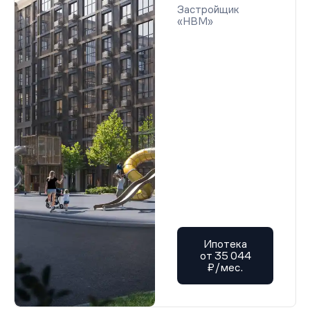
Застройщик
«НВМ»
Ипотека
от 35 044
₽/мес.