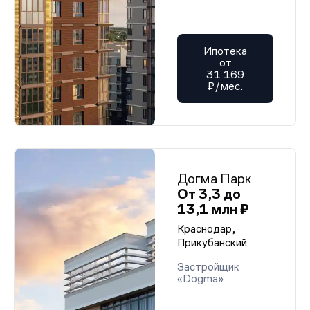
Ипотека
от
31 169
₽/мес.
Догма Парк
От 3,3 до
13,1 млн ₽
Краснодар,
Прикубанский
Застройщик
«Dogma»