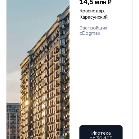
14,5 млн ₽
Краснодар,
Карасунский
Застройщик
«Dogma»
Ипотека
от 36 405