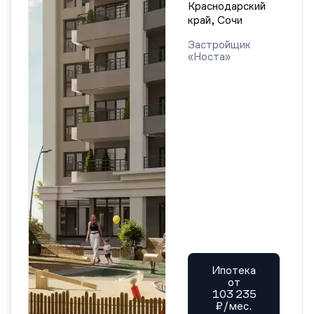
Краснодарский
край, Сочи
Застройщик
«Носта»
Ипотека
от
103 235
₽/мес.