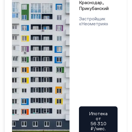
Краснодар,
Прикубанский
Застройщик
«Неометрия»
Ипотека
от
56 310
₽/мес.