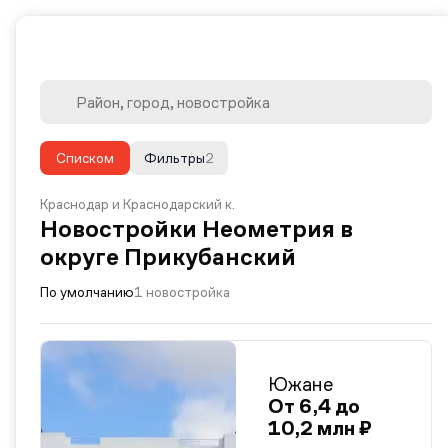
Списком
Фильтры
2
Краснодар и Краснодарский к.
Новостройки Неометрия в
округе Прикубанский
По умолчанию
1 новостройка
Южане
От 6,4 до
10,2 млн ₽