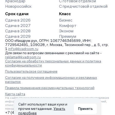
Краснодар
С готовой отделкой
Новороссийск
С предчистовой отделкой
Срок сдачи
Класс
Сдача в 2026
Бизнес
Сдача в 2027
Комфорт
Сдача в 2028
Эконом
Сдача в 2029
Премиум
ООО «Квадрум.ру», ОГРН: 1067746345699, ИНН:
7729542491, 109028, г. Москва, Тессинский пер., д. 5, стр.
1
info@kvadroom.ru
Для связи по вопросам связанными с рекламой на сайте -
reklama@kvadroom.ru
Согласие на обработку персональных данных и политика
конфиденциальности
Пользовательское соглашение
Согласие на получение информационных и рекламных
рассылок
Правила применения рекомендательных технологий
Карта сайта
На сайте применяются рекомендательные технологии предоставления
информации на основе сбора, систематизации и анализа сведений,
Сайт использует ваши куки и
относящихся к предпочтениям пользователей сети «Интернет»,
прочие метаданные.
Узнать
Принять
находящихся на территории Российской Федерации.
+7 (495) 157-88-80
подробнее