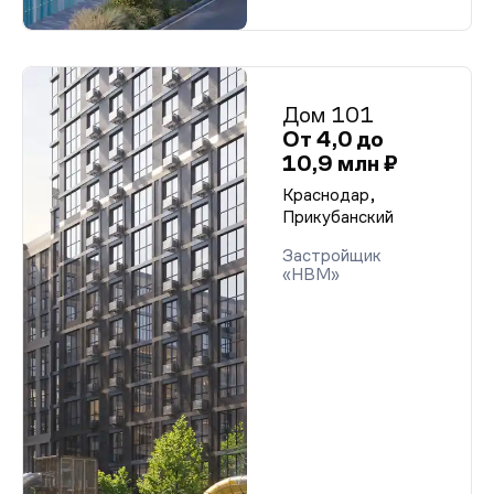
Дом 101
От 4,0 до
10,9 млн ₽
Краснодар,
Прикубанский
Застройщик
«НВМ»