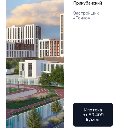
Прикубанский
Застройщик
«Точно»
Ипотека
от 59 409
₽/мес.