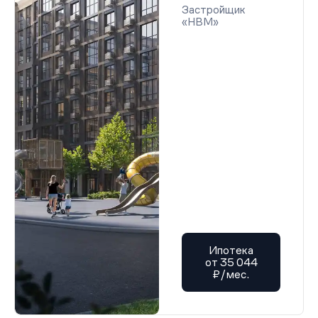
Застройщик
«НВМ»
Ипотека
от 35 044
₽/мес.