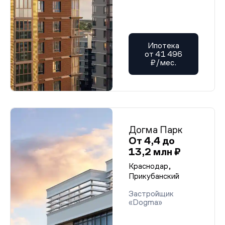
Ипотека
от 41 496
₽/мес.
Догма Парк
От 4,4 до
13,2 млн ₽
Краснодар,
Прикубанский
Застройщик
«Dogma»