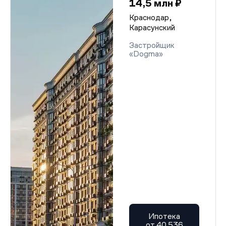
14,5 млн ₽
Краснодар,
Карасунский
Застройщик
«Dogma»
Ипотека
от 40 536