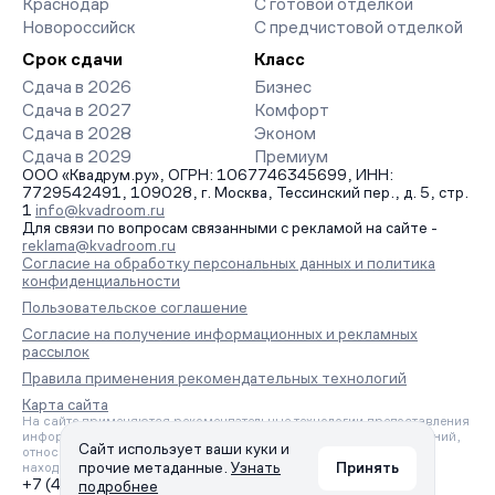
Краснодар
С готовой отделкой
Новороссийск
С предчистовой отделкой
Срок сдачи
Класс
Сдача в 2026
Бизнес
Сдача в 2027
Комфорт
Сдача в 2028
Эконом
Сдача в 2029
Премиум
ООО «Квадрум.ру», ОГРН: 1067746345699, ИНН:
7729542491, 109028, г. Москва, Тессинский пер., д. 5, стр.
1
info@kvadroom.ru
Для связи по вопросам связанными с рекламой на сайте -
reklama@kvadroom.ru
Согласие на обработку персональных данных и политика
конфиденциальности
Пользовательское соглашение
Согласие на получение информационных и рекламных
рассылок
Правила применения рекомендательных технологий
Карта сайта
На сайте применяются рекомендательные технологии предоставления
информации на основе сбора, систематизации и анализа сведений,
Сайт использует ваши куки и
относящихся к предпочтениям пользователей сети «Интернет»,
прочие метаданные.
Узнать
Принять
находящихся на территории Российской Федерации.
+7 (495) 157-88-80
подробнее