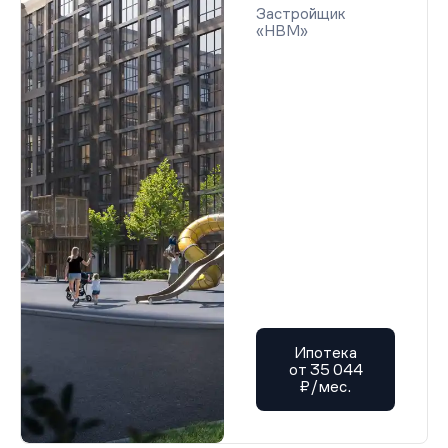
Застройщик
«НВМ»
Ипотека
от 35 044
₽/мес.