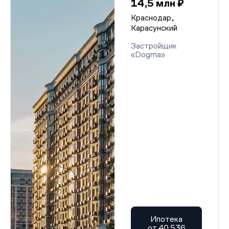
14,5 млн ₽
Краснодар,
Карасунский
Застройщик
«Dogma»
Ипотека
от 40 536