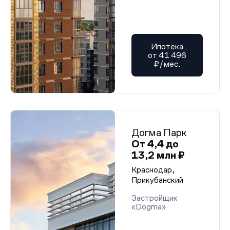
Ипотека
от 41 496
₽/мес.
Догма Парк
От 4,4 до
13,2 млн ₽
Краснодар,
Прикубанский
Застройщик
«Dogma»