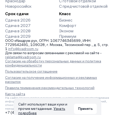
Краснодар
С готовой отделкой
Новороссийск
С предчистовой отделкой
Срок сдачи
Класс
Сдача в 2026
Бизнес
Сдача в 2027
Комфорт
Сдача в 2028
Эконом
Сдача в 2029
Премиум
ООО «Квадрум.ру», ОГРН: 1067746345699, ИНН:
7729542491, 109028, г. Москва, Тессинский пер., д. 5, стр.
1
info@kvadroom.ru
Для связи по вопросам связанными с рекламой на сайте -
reklama@kvadroom.ru
Согласие на обработку персональных данных и политика
конфиденциальности
Пользовательское соглашение
Согласие на получение информационных и рекламных
рассылок
Правила применения рекомендательных технологий
Карта сайта
На сайте применяются рекомендательные технологии предоставления
информации на основе сбора, систематизации и анализа сведений,
Сайт использует ваши куки и
относящихся к предпочтениям пользователей сети «Интернет»,
прочие метаданные.
Узнать
Принять
находящихся на территории Российской Федерации.
+7 (495) 157-88-80
подробнее