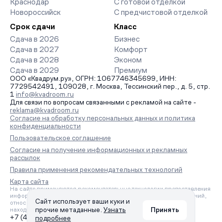
Краснодар
С готовой отделкой
Новороссийск
С предчистовой отделкой
Срок сдачи
Класс
Сдача в 2026
Бизнес
Сдача в 2027
Комфорт
Сдача в 2028
Эконом
Сдача в 2029
Премиум
ООО «Квадрум.ру», ОГРН: 1067746345699, ИНН:
7729542491, 109028, г. Москва, Тессинский пер., д. 5, стр.
1
info@kvadroom.ru
Для связи по вопросам связанными с рекламой на сайте -
reklama@kvadroom.ru
Согласие на обработку персональных данных и политика
конфиденциальности
Пользовательское соглашение
Согласие на получение информационных и рекламных
рассылок
Правила применения рекомендательных технологий
Карта сайта
На сайте применяются рекомендательные технологии предоставления
информации на основе сбора, систематизации и анализа сведений,
Сайт использует ваши куки и
относящихся к предпочтениям пользователей сети «Интернет»,
прочие метаданные.
Узнать
Принять
находящихся на территории Российской Федерации.
+7 (495) 157-88-80
подробнее