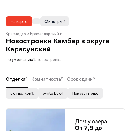
На карте
Фильтры
2
Краснодар и Краснодарский к.
Новостройки Камбер в округе
Карасунский
По умолчанию
1 новостройка
3
5
6
Отделка
Комнатность
Срок сдачи
с отделкой
1
white box
4
Показать ещё
Дом у озера
От 7,9 до