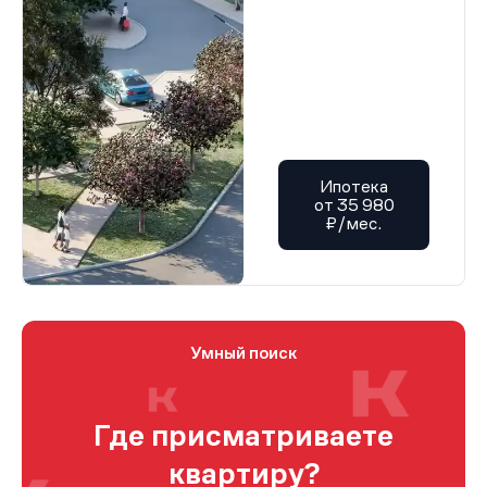
Ипотека
от 35 980
₽/мес.
Умный поиск
Где присматриваете
квартиру?