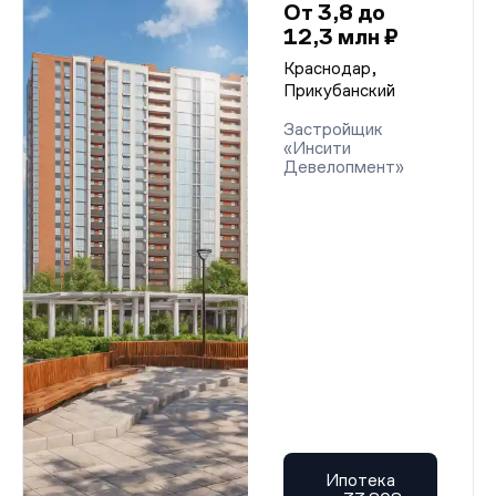
От 3,8 до
12,3 млн ₽
Краснодар,
Прикубанский
Застройщик
«Инсити
Девелопмент»
Ипотека