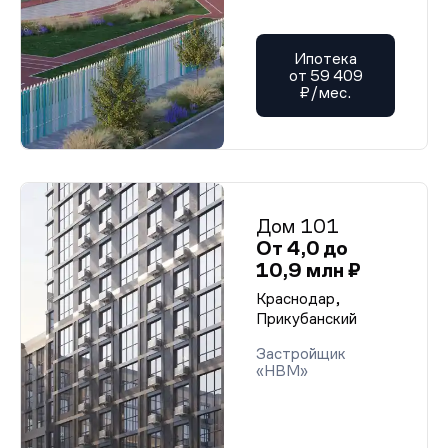
Ипотека
от 59 409
₽/мес.
Дом 101
От 4,0 до
10,9 млн ₽
Краснодар,
Прикубанский
Застройщик
«НВМ»