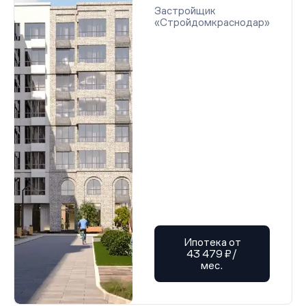
Застройщик
«Стройдомкраснодар»
Ипотека от
43 479 ₽/
мес.