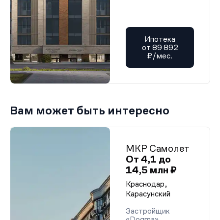
Ипотека
от 89 892
₽/мес.
Вам может быть интересно
МКР Самолет
От 4,1 до
14,5 млн ₽
Краснодар,
Карасунский
Застройщик
«Dogma»