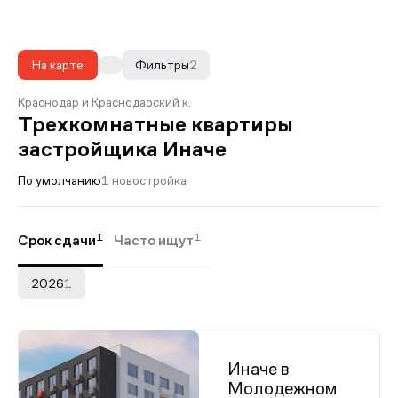
На карте
Фильтры
2
Краснодар и Краснодарский к.
Трехкомнатные квартиры
застройщика Иначе
По умолчанию
1 новостройка
1
1
Срок сдачи
Часто ищут
2026
1
Иначе в
Молодежном