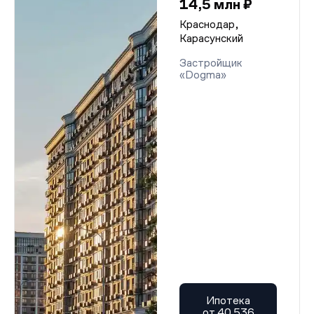
14,5 млн ₽
Краснодар,
Карасунский
Застройщик
«Dogma»
Ипотека
от 40 536