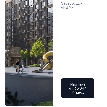
Застройщик
«НВМ»
Ипотека
от 35 044
₽/мес.