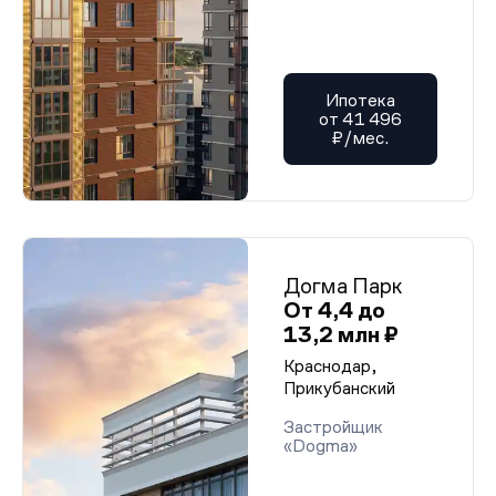
Ипотека
от 41 496
₽/мес.
Догма Парк
От 4,4 до
13,2 млн ₽
Краснодар,
Прикубанский
Застройщик
«Dogma»