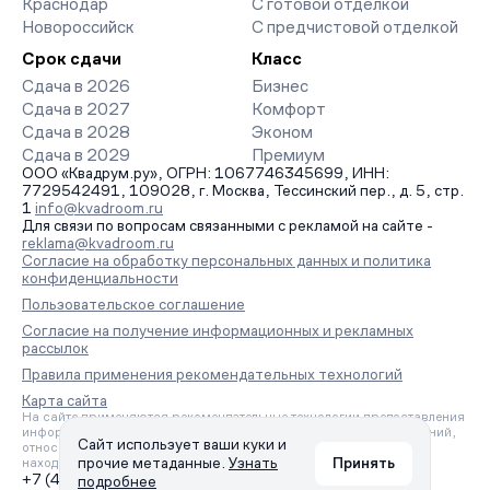
Краснодар
С готовой отделкой
Новороссийск
С предчистовой отделкой
Срок сдачи
Класс
Сдача в 2026
Бизнес
Сдача в 2027
Комфорт
Сдача в 2028
Эконом
Сдача в 2029
Премиум
ООО «Квадрум.ру», ОГРН: 1067746345699, ИНН:
7729542491, 109028, г. Москва, Тессинский пер., д. 5, стр.
1
info@kvadroom.ru
Для связи по вопросам связанными с рекламой на сайте -
reklama@kvadroom.ru
Согласие на обработку персональных данных и политика
конфиденциальности
Пользовательское соглашение
Согласие на получение информационных и рекламных
рассылок
Правила применения рекомендательных технологий
Карта сайта
На сайте применяются рекомендательные технологии предоставления
информации на основе сбора, систематизации и анализа сведений,
Сайт использует ваши куки и
относящихся к предпочтениям пользователей сети «Интернет»,
прочие метаданные.
Узнать
Принять
находящихся на территории Российской Федерации.
+7 (495) 157-88-80
подробнее