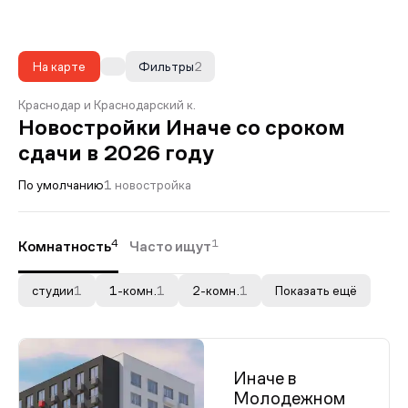
На карте
Фильтры
2
Краснодар и Краснодарский к.
Новостройки Иначе со сроком
сдачи в 2026 году
По умолчанию
1 новостройка
4
1
Комнатность
Часто ищут
студии
1
1-комн.
1
2-комн.
1
Показать ещё
Иначе в
Молодежном