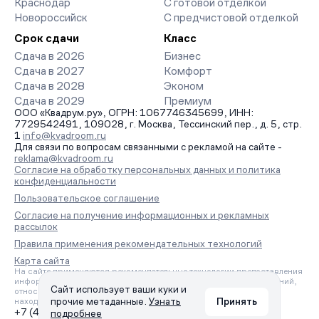
Краснодар
С готовой отделкой
Новороссийск
С предчистовой отделкой
Срок сдачи
Класс
Сдача в 2026
Бизнес
Сдача в 2027
Комфорт
Сдача в 2028
Эконом
Сдача в 2029
Премиум
ООО «Квадрум.ру», ОГРН: 1067746345699, ИНН:
7729542491, 109028, г. Москва, Тессинский пер., д. 5, стр.
1
info@kvadroom.ru
Для связи по вопросам связанными с рекламой на сайте -
reklama@kvadroom.ru
Согласие на обработку персональных данных и политика
конфиденциальности
Пользовательское соглашение
Согласие на получение информационных и рекламных
рассылок
Правила применения рекомендательных технологий
Карта сайта
На сайте применяются рекомендательные технологии предоставления
информации на основе сбора, систематизации и анализа сведений,
Сайт использует ваши куки и
относящихся к предпочтениям пользователей сети «Интернет»,
прочие метаданные.
Узнать
Принять
находящихся на территории Российской Федерации.
+7 (495) 157-88-80
подробнее