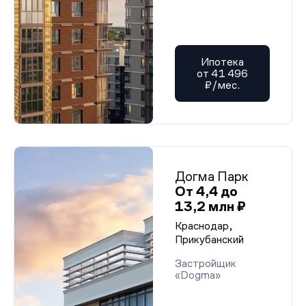
Ипотека
от 41 496
₽/мес.
Догма Парк
От 4,4 до
13,2 млн ₽
Краснодар,
Прикубанский
Застройщик
«Dogma»