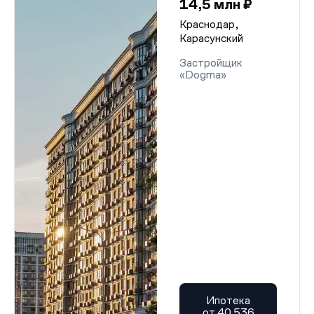
14,5 млн ₽
Краснодар,
Карасунский
Застройщик
«Dogma»
Ипотека
от 40 536