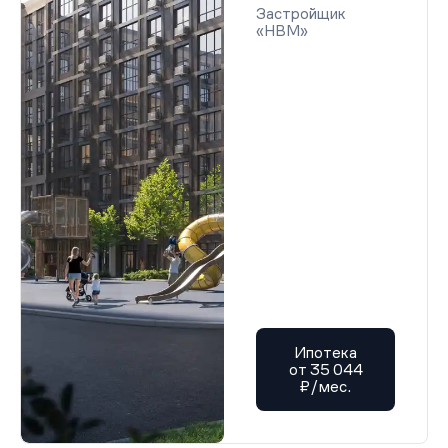
Застройщик
«НВМ»
Ипотека
от 35 044
₽/мес.