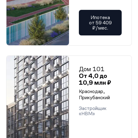
Ипотека
от 59 409
₽/мес.
Дом 101
От 4,0 до
10,9 млн ₽
Краснодар,
Прикубанский
Застройщик
«НВМ»