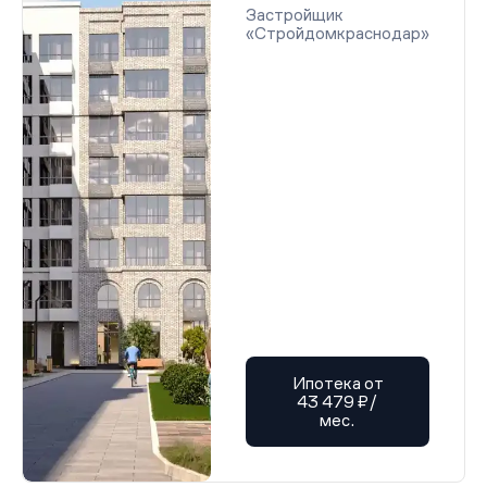
Застройщик
«Стройдомкраснодар»
Ипотека от
43 479 ₽/
мес.