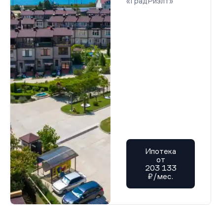
«ГрадРиэлт»
Ипотека
от
203 133
₽/мес.