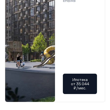
«НВМ»
Ипотека
от 35 044
₽/мес.