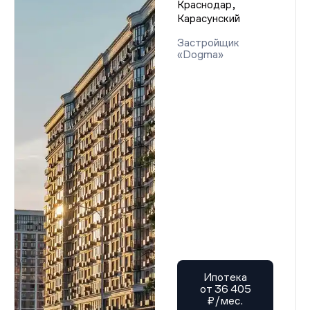
Краснодар,
Карасунский
Застройщик
«Dogma»
Ипотека
от 36 405
₽/мес.