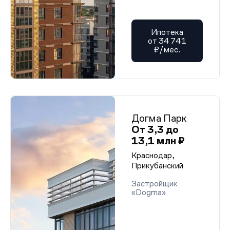
Ипотека
от 34 741
₽/мес.
Догма Парк
От 3,3 до
13,1 млн ₽
Краснодар,
Прикубанский
Застройщик
«Dogma»