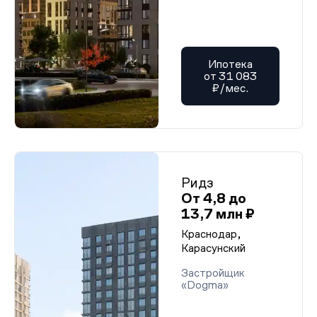
Ипотека
от 31 083
₽/мес.
Ридз
От 4,8 до
13,7 млн ₽
Краснодар,
Карасунский
Застройщик
«Dogma»