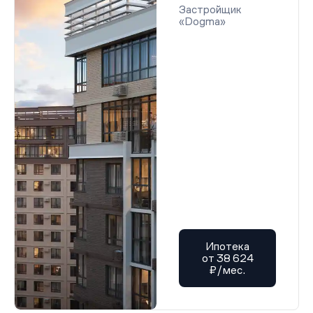
Застройщик
«Dogma»
Ипотека
от 38 624
₽/мес.