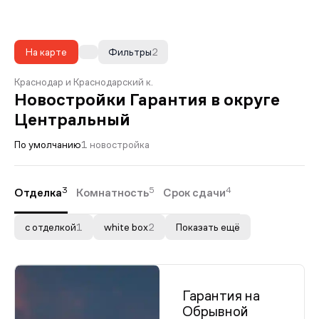
На карте
Фильтры
2
Краснодар и Краснодарский к.
Новостройки Гарантия в округе
Центральный
По умолчанию
1 новостройка
3
5
4
Отделка
Комнатность
Срок сдачи
с отделкой
1
white box
2
Показать ещё
Гарантия на
Обрывной