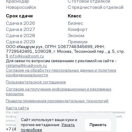
Краснодар
С готовой отделкой
Новороссийск
С предчистовой отделкой
Срок сдачи
Класс
Сдача в 2026
Бизнес
Сдача в 2027
Комфорт
Сдача в 2028
Эконом
Сдача в 2029
Премиум
ООО «Квадрум.ру», ОГРН: 1067746345699, ИНН:
7729542491, 109028, г. Москва, Тессинский пер., д. 5, стр.
1
info@kvadroom.ru
Для связи по вопросам связанными с рекламой на сайте -
reklama@kvadroom.ru
Согласие на обработку персональных данных и политика
конфиденциальности
Пользовательское соглашение
Согласие на получение информационных и рекламных
рассылок
Правила применения рекомендательных технологий
Карта сайта
На сайте применяются рекомендательные технологии предоставления
информации на основе сбора, систематизации и анализа сведений,
Сайт использует ваши куки и
относящихся к предпочтениям пользователей сети «Интернет»,
прочие метаданные.
Узнать
Принять
находящихся на территории Российской Федерации.
+7 (495) 157-88-80
подробнее