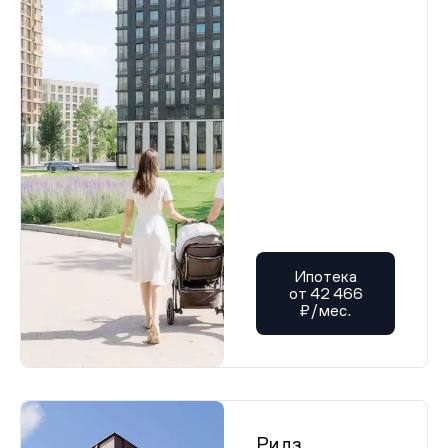
Ипотека
от 42 466
₽/мес.
Ридз