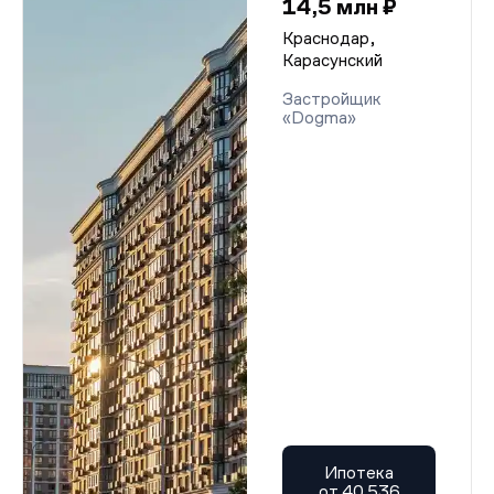
14,5 млн ₽
Краснодар,
Карасунский
Застройщик
«Dogma»
Ипотека
от 40 536