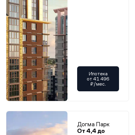
Ипотека
от 41 496
₽/мес.
Догма Парк
От 4,4 до