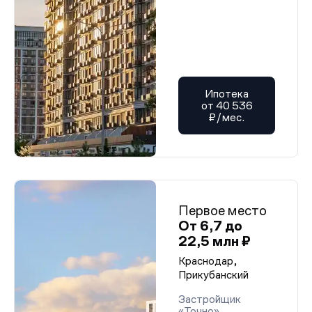
Ипотека
от 40 536
₽/мес.
Первое место
От 6,7 до
22,5 млн ₽
Краснодар,
Прикубанский
Застройщик
«Точно»