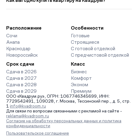
Как выгодно купить квартиру на Квадрум?
страницах ЖК доступны отзывы жильцов о качестве
строительства, интерактивный генплан корпусов, сроки
Мы работаем без наценок по официальным ценам
сдачи, особенности благоустройства дворов и паркингов.
девелоперов, включая закрытые старты продаж и скидки.
База обновляется напрямую от застройщиков.
Наш эксперт бесплатно подберет ЖК под ваш бюджет,
организует просмотр и поможет одобрить ипотеку по
Расположение
Особенности
минимальной ставке. Чтобы зафиксировать цену, оставьте
Сочи
Готовые
заявку на обратный звонок.
Анапа
Строящиеся
Краснодар
С готовой отделкой
Новороссийск
С предчистовой отделкой
Срок сдачи
Класс
Сдача в 2026
Бизнес
Сдача в 2027
Комфорт
Сдача в 2028
Эконом
Сдача в 2029
Премиум
ООО «Квадрум.ру», ОГРН: 1067746345699, ИНН:
7729542491, 109028, г. Москва, Тессинский пер., д. 5, стр.
1
info@kvadroom.ru
Для связи по вопросам связанными с рекламой на сайте -
reklama@kvadroom.ru
Согласие на обработку персональных данных и политика
конфиденциальности
Пользовательское соглашение