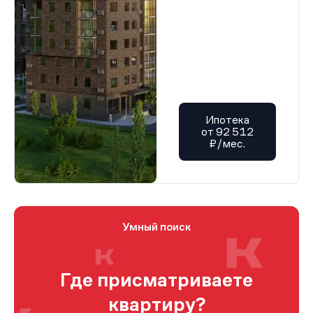
Ипотека
от 92 512
₽/мес.
Умный поиск
Где присматриваете
квартиру?