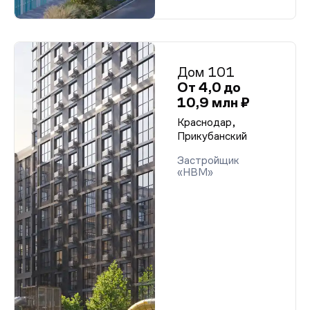
Дом 101
От 4,0 до
10,9 млн ₽
Краснодар,
Прикубанский
Застройщик
«НВМ»