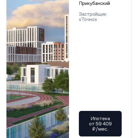
Прикубанский
Застройщик
«Точно»
Ипотека
от 59 409
₽/мес.