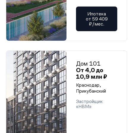
Ипотека
от 59 409
₽/мес.
Дом 101
От 4,0 до
10,9 млн ₽
Краснодар,
Прикубанский
Застройщик
«НВМ»