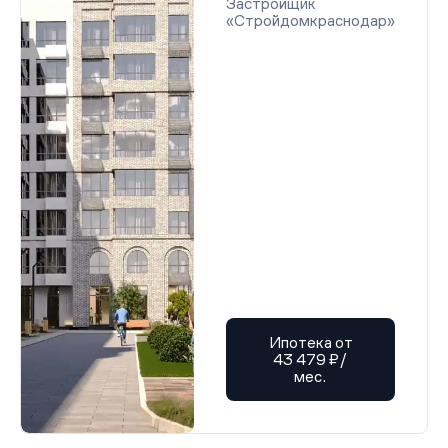
Застройщик
«Стройдомкраснодар»
Ипотека от
43 479 ₽/
мес.