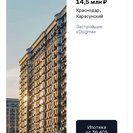
14,5 млн ₽
Краснодар,
Карасунский
Застройщик
«Dogma»
Ипотека
от 36 405