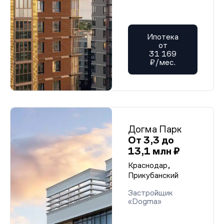
Ипотека
от
31 169
₽/мес.
Догма Парк
От 3,3 до
13,1 млн ₽
Краснодар,
Прикубанский
Застройщик
«Dogma»