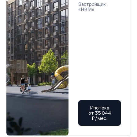
Застройщик
«НВМ»
Ипотека
от 35 044
₽/мес.