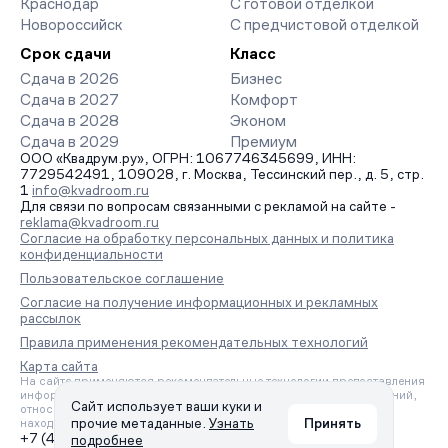
Краснодар
С готовой отделкой
Новороссийск
С предчистовой отделкой
Срок сдачи
Класс
Сдача в 2026
Бизнес
Сдача в 2027
Комфорт
Сдача в 2028
Эконом
Сдача в 2029
Премиум
ООО «Квадрум.ру», ОГРН: 1067746345699, ИНН:
7729542491, 109028, г. Москва, Тессинский пер., д. 5, стр.
1
info@kvadroom.ru
Для связи по вопросам связанными с рекламой на сайте -
reklama@kvadroom.ru
Согласие на обработку персональных данных и политика
конфиденциальности
Пользовательское соглашение
Согласие на получение информационных и рекламных
рассылок
Правила применения рекомендательных технологий
Карта сайта
На сайте применяются рекомендательные технологии предоставления
информации на основе сбора, систематизации и анализа сведений,
Сайт использует ваши куки и
относящихся к предпочтениям пользователей сети «Интернет»,
прочие метаданные.
Узнать
Принять
находящихся на территории Российской Федерации.
+7 (495) 157-88-80
подробнее