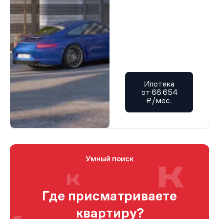
Ипотека
от 66 654
₽/мес.
Умный поиск
Где присматриваете
квартиру?