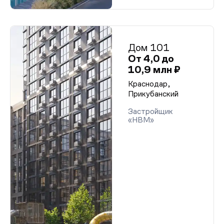
Дом 101
От 4,0 до
10,9 млн ₽
Краснодар,
Прикубанский
Застройщик
«НВМ»