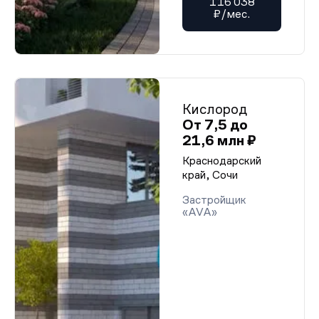
116 038
₽/мес.
Кислород
От 7,5 до
21,6 млн ₽
Краснодарский
край, Сочи
Застройщик
«AVA»