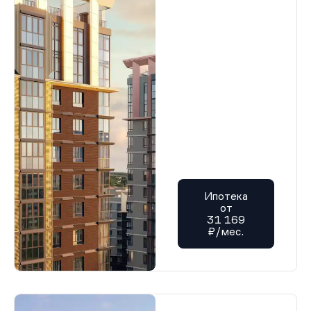
Ипотека
от
31 169
₽/мес.