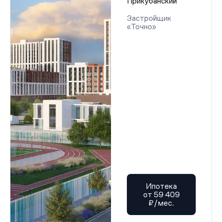
Прикубанский
Застройщик
«Точно»
Ипотека
от 59 409
₽/мес.