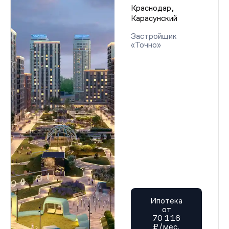
Краснодар,
Карасунский
Застройщик
«Точно»
Ипотека
от
70 116
₽/мес.