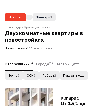
На карте
Фильтры
1
Краснодар и Краснодарский к.
Двухкомнатные квартиры в
новостройках
По умолчанию
119 новостроек
54
23
4
Застройщики
Города
Часто ищут
Точно
6
ССК
8
Победа
2
Показать ещё
Кипарис
От 13,1 до