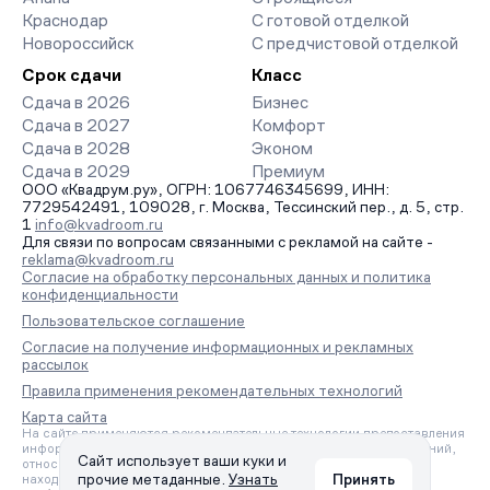
Краснодар
С готовой отделкой
Новороссийск
С предчистовой отделкой
Срок сдачи
Класс
Сдача в 2026
Бизнес
Сдача в 2027
Комфорт
Сдача в 2028
Эконом
Сдача в 2029
Премиум
ООО «Квадрум.ру», ОГРН: 1067746345699, ИНН:
7729542491, 109028, г. Москва, Тессинский пер., д. 5, стр.
1
info@kvadroom.ru
Для связи по вопросам связанными с рекламой на сайте -
reklama@kvadroom.ru
Согласие на обработку персональных данных и политика
конфиденциальности
Пользовательское соглашение
Согласие на получение информационных и рекламных
рассылок
Правила применения рекомендательных технологий
Карта сайта
На сайте применяются рекомендательные технологии предоставления
информации на основе сбора, систематизации и анализа сведений,
Сайт использует ваши куки и
относящихся к предпочтениям пользователей сети «Интернет»,
прочие метаданные.
Узнать
Принять
находящихся на территории Российской Федерации.