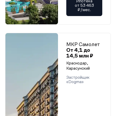
Ипотека
от 53 463
₽/мес.
МКР Самолет
От 4,1 до
14,5 млн ₽
Краснодар,
Карасунский
Застройщик
«Dogma»