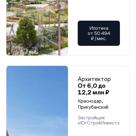
Ипотека
от 50 494
₽/мес.
Архитектор
От 6,0 до
12,2 млн ₽
Краснодар,
Прикубанский
Застройщик
«ЮгСтройИнвест»