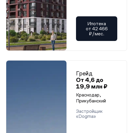
Ипотека
от 42 466
₽/мес.
Грейд
От 4,6 до
19,9 млн ₽
Краснодар,
Прикубанский
Застройщик
«Dogma»