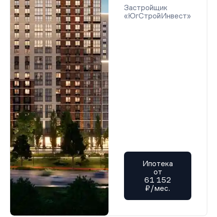
Застройщик
«ЮгСтройИнвест»
Ипотека
от
61 152
₽/мес.