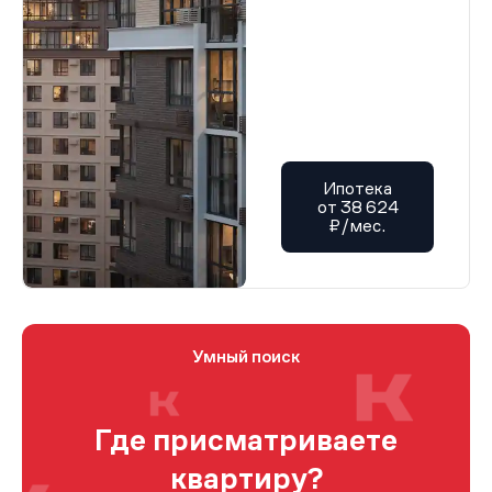
Ипотека
от 38 624
₽/мес.
Умный поиск
Где присматриваете
квартиру?