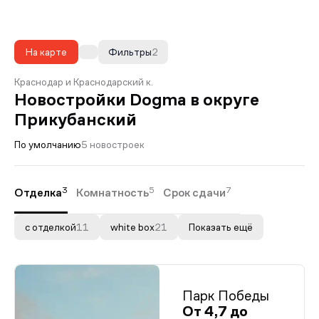
На карте
Фильтры
2
Краснодар и Краснодарский к.
Новостройки Dogma в округе
Прикубанский
По умолчанию
5 новостроек
3
5
7
Отделка
Комнатность
Срок сдачи
с отделкой
11
white box
21
Показать ещё
Парк Победы
От 4,7 до