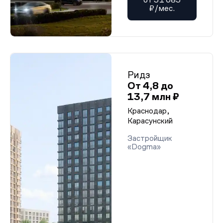
₽/мес.
Ридз
От 4,8 до
13,7 млн ₽
Краснодар,
Карасунский
Застройщик
«Dogma»