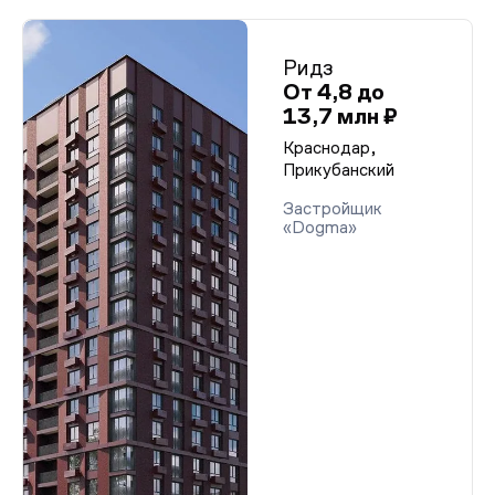
Ридз
От 4,8 до
13,7 млн ₽
Краснодар,
Прикубанский
Застройщик
«Dogma»