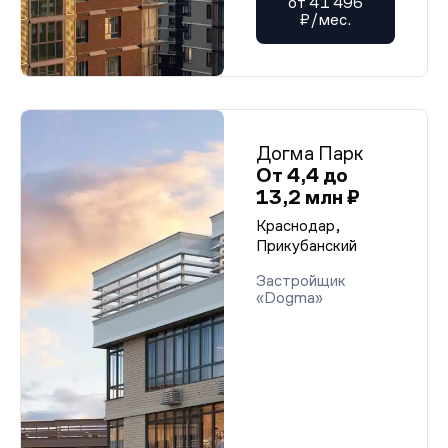
от 41 496
₽/мес.
Догма Парк
От 4,4 до
13,2 млн ₽
Краснодар,
Прикубанский
Застройщик
«Dogma»