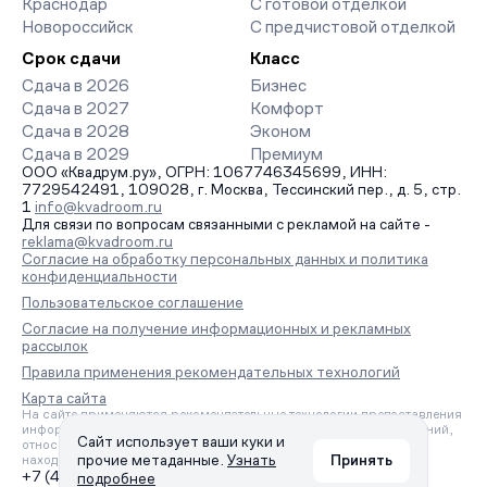
Краснодар
С готовой отделкой
Новороссийск
С предчистовой отделкой
Срок сдачи
Класс
Сдача в 2026
Бизнес
Сдача в 2027
Комфорт
Сдача в 2028
Эконом
Сдача в 2029
Премиум
ООО «Квадрум.ру», ОГРН: 1067746345699, ИНН:
7729542491, 109028, г. Москва, Тессинский пер., д. 5, стр.
1
info@kvadroom.ru
Для связи по вопросам связанными с рекламой на сайте -
reklama@kvadroom.ru
Согласие на обработку персональных данных и политика
конфиденциальности
Пользовательское соглашение
Согласие на получение информационных и рекламных
рассылок
Правила применения рекомендательных технологий
Карта сайта
На сайте применяются рекомендательные технологии предоставления
информации на основе сбора, систематизации и анализа сведений,
Сайт использует ваши куки и
относящихся к предпочтениям пользователей сети «Интернет»,
прочие метаданные.
Узнать
Принять
находящихся на территории Российской Федерации.
+7 (495) 157-88-80
подробнее