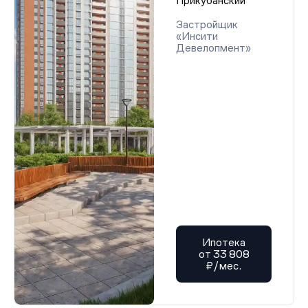
Прикубанский
Застройщик
«Инсити
Девелопмент»
Ипотека
от 33 808
₽/мес.