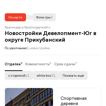
На карте
Фильтры
2
Краснодар и Краснодарский к.
Новостройки Девелопмент-Юг в
округе Прикубанский
По умолчанию
1 новостройка
3
5
7
Отделка
Комнатность
Срок сдачи
с отделкой
11
white box
21
Показать ещё
Спортивная
деревня