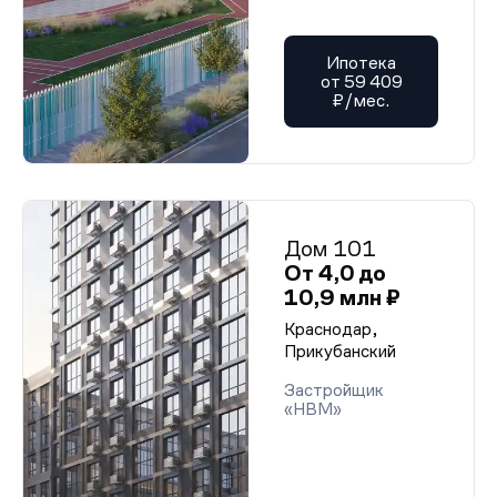
Ипотека
от 59 409
₽/мес.
Дом 101
От 4,0 до
10,9 млн ₽
Краснодар,
Прикубанский
Застройщик
«НВМ»