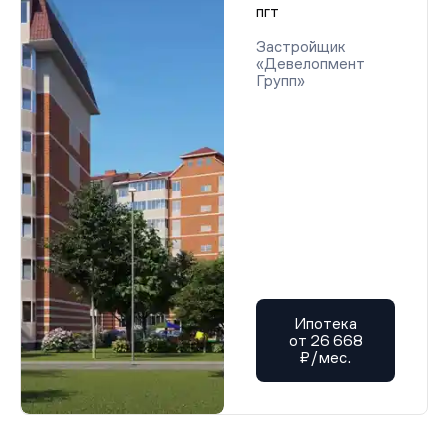
пгт
Застройщик
«Девелопмент
Групп»
Ипотека
от 26 668
₽/мес.