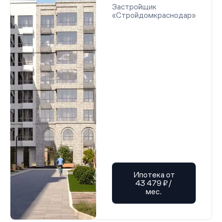
Застройщик
«Стройдомкраснодар»
Ипотека от
43 479 ₽/
мес.