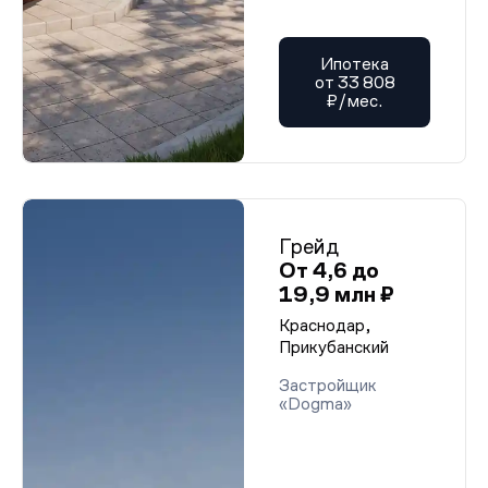
Ипотека
от 33 808
₽/мес.
Грейд
От 4,6 до
19,9 млн ₽
Краснодар,
Прикубанский
Застройщик
«Dogma»