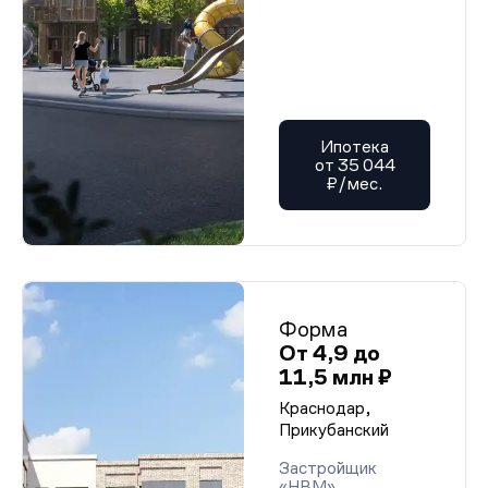
Ипотека
от 35 044
₽/мес.
Форма
От 4,9 до
11,5 млн ₽
Краснодар,
Прикубанский
Застройщик
«НВМ»