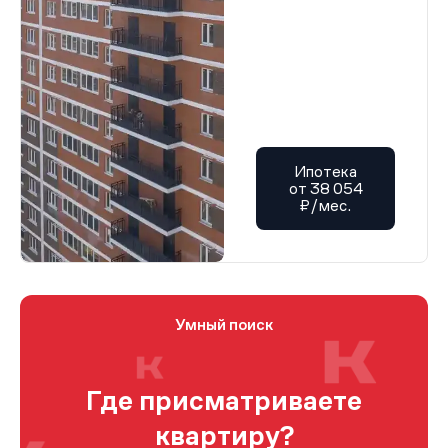
Ипотека
от 38 054
₽/мес.
Умный поиск
Где присматриваете
квартиру?