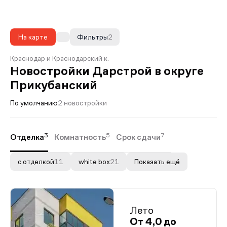
На карте
Фильтры
2
Краснодар и Краснодарский к.
Новостройки Дарстрой в округе
Прикубанский
По умолчанию
2 новостройки
3
5
7
Отделка
Комнатность
Срок сдачи
с отделкой
11
white box
21
Показать ещё
Лето
От 4,0 до