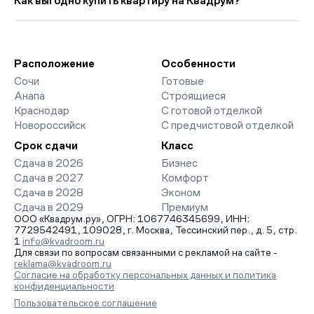
Как выгодно купить квартиру на Квадрум?
прошлого месяца.
страницах ЖК доступны отзывы жильцов о качестве
строительства, интерактивный генплан корпусов, сроки
Мы работаем без наценок по официальным ценам
сдачи, особенности благоустройства дворов и паркингов.
девелоперов, включая закрытые старты продаж и скидки.
База обновляется напрямую от застройщиков.
Наш эксперт бесплатно подберет ЖК под ваш бюджет,
организует просмотр и поможет одобрить ипотеку по
Расположение
Особенности
минимальной ставке. Чтобы зафиксировать цену, оставьте
Сочи
Готовые
заявку на обратный звонок.
Анапа
Строящиеся
Краснодар
С готовой отделкой
Новороссийск
С предчистовой отделкой
Срок сдачи
Класс
Сдача в 2026
Бизнес
Сдача в 2027
Комфорт
Сдача в 2028
Эконом
Сдача в 2029
Премиум
ООО «Квадрум.ру», ОГРН: 1067746345699, ИНН:
7729542491, 109028, г. Москва, Тессинский пер., д. 5, стр.
1
info@kvadroom.ru
Для связи по вопросам связанными с рекламой на сайте -
reklama@kvadroom.ru
Согласие на обработку персональных данных и политика
конфиденциальности
Пользовательское соглашение