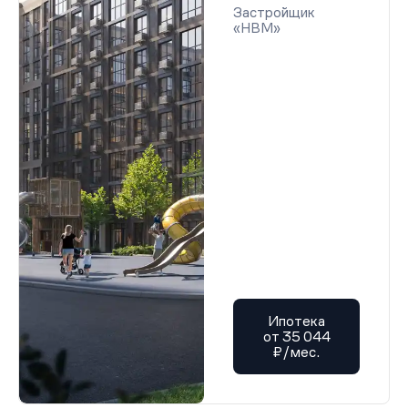
Застройщик
«НВМ»
Ипотека
от 35 044
₽/мес.