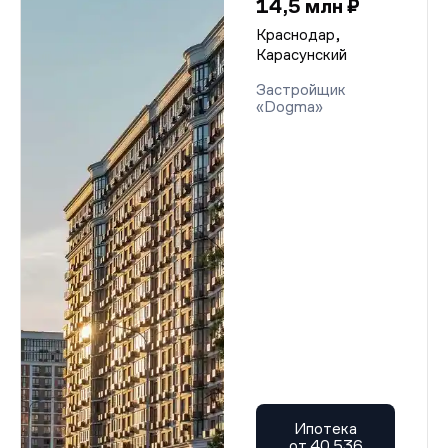
14,5 млн ₽
Краснодар,
Карасунский
Застройщик
«Dogma»
Ипотека
от 40 536