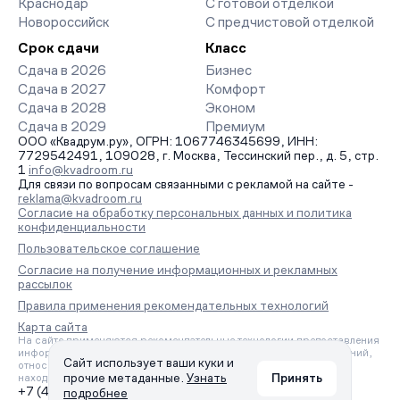
Краснодар
С готовой отделкой
Новороссийск
С предчистовой отделкой
Срок сдачи
Класс
Сдача в 2026
Бизнес
Сдача в 2027
Комфорт
Сдача в 2028
Эконом
Сдача в 2029
Премиум
ООО «Квадрум.ру», ОГРН: 1067746345699, ИНН:
7729542491, 109028, г. Москва, Тессинский пер., д. 5, стр.
1
info@kvadroom.ru
Для связи по вопросам связанными с рекламой на сайте -
reklama@kvadroom.ru
Согласие на обработку персональных данных и политика
конфиденциальности
Пользовательское соглашение
Согласие на получение информационных и рекламных
рассылок
Правила применения рекомендательных технологий
Карта сайта
На сайте применяются рекомендательные технологии предоставления
информации на основе сбора, систематизации и анализа сведений,
Сайт использует ваши куки и
относящихся к предпочтениям пользователей сети «Интернет»,
прочие метаданные.
Узнать
Принять
находящихся на территории Российской Федерации.
+7 (495) 157-88-80
подробнее