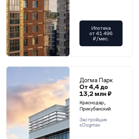
Ипотека
от 41 496
₽/мес.
Догма Парк
От 4,4 до
13,2 млн ₽
Краснодар,
Прикубанский
Застройщик
«Dogma»