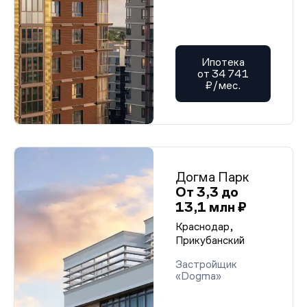
Ипотека
от 34 741
₽/мес.
Догма Парк
От 3,3 до
13,1 млн ₽
Краснодар,
Прикубанский
Застройщик
«Dogma»