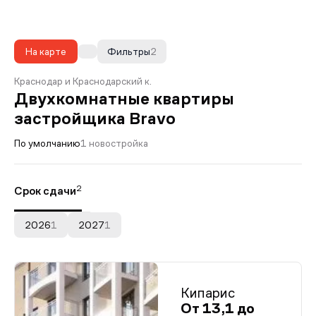
На карте
Фильтры
2
Краснодар и Краснодарский к.
Двухкомнатные квартиры
застройщика Bravo
По умолчанию
1 новостройка
2
Срок сдачи
2026
1
2027
1
Кипарис
От 13,1 до