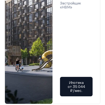
Застройщик
«НВМ»
Ипотека
от 35 044
₽/мес.