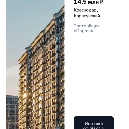
14,5 млн ₽
Краснодар,
Карасунский
Застройщик
«Dogma»
Ипотека
от 36 405