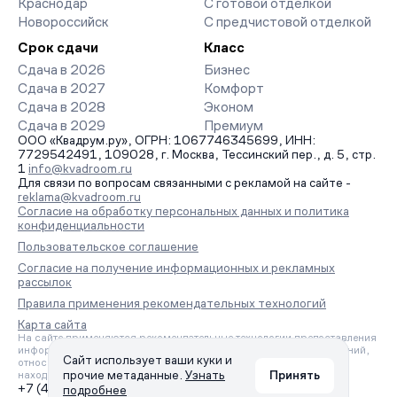
Краснодар
С готовой отделкой
Новороссийск
С предчистовой отделкой
Срок сдачи
Класс
Сдача в 2026
Бизнес
Сдача в 2027
Комфорт
Сдача в 2028
Эконом
Сдача в 2029
Премиум
ООО «Квадрум.ру», ОГРН: 1067746345699, ИНН:
7729542491, 109028, г. Москва, Тессинский пер., д. 5, стр.
1
info@kvadroom.ru
Для связи по вопросам связанными с рекламой на сайте -
reklama@kvadroom.ru
Согласие на обработку персональных данных и политика
конфиденциальности
Пользовательское соглашение
Согласие на получение информационных и рекламных
рассылок
Правила применения рекомендательных технологий
Карта сайта
На сайте применяются рекомендательные технологии предоставления
информации на основе сбора, систематизации и анализа сведений,
Сайт использует ваши куки и
относящихся к предпочтениям пользователей сети «Интернет»,
прочие метаданные.
Узнать
Принять
находящихся на территории Российской Федерации.
+7 (495) 157-88-80
подробнее