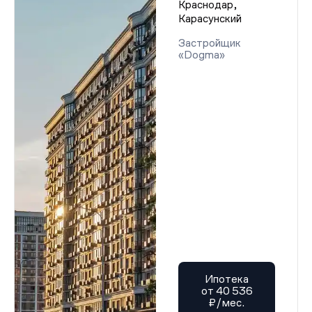
Краснодар,
Карасунский
Застройщик
«Dogma»
Ипотека
от 40 536
₽/мес.