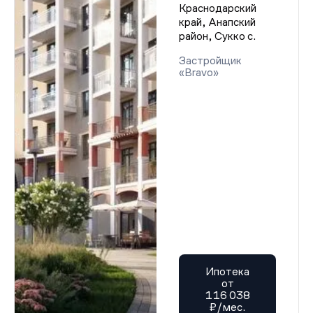
Краснодарский
край, Анапский
район, Сукко с.
Застройщик
«Bravo»
Ипотека
от
116 038
₽/мес.