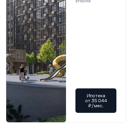
«НВМ»
Ипотека
от 35 044
₽/мес.