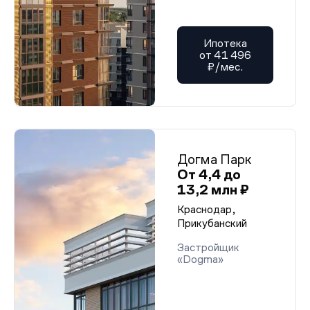
Ипотека
от 41 496
₽/мес.
Догма Парк
От 4,4 до
13,2 млн ₽
Краснодар,
Прикубанский
Застройщик
«Dogma»