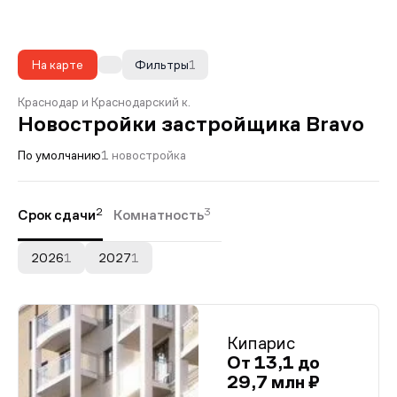
На карте
Фильтры
1
Краснодар и Краснодарский к.
Новостройки застройщика Bravo
По умолчанию
1 новостройка
2
3
Срок сдачи
Комнатность
2026
1
2027
1
Кипарис
От 13,1 до
29,7 млн ₽