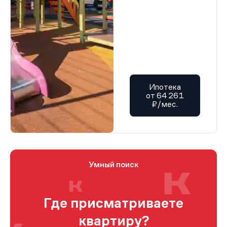
Ипотека
от 64 261
₽/мес.
Умный поиск
Где присматриваете
квартиру?