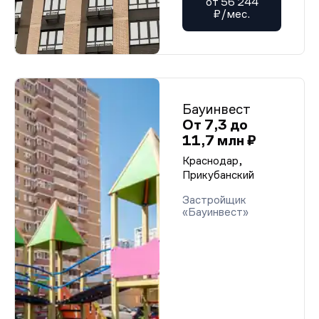
от 56 244
₽/мес.
Бауинвест
От 7,3 до
11,7 млн ₽
Краснодар,
Прикубанский
Застройщик
«Бауинвест»