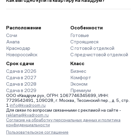
Как выгодно купить квартиру на Квадрум?
прошлого месяца.
доступны отзывы жильцов о качестве строительства,
интерактивный генплан корпусов, сроки сдачи, особенности
Мы работаем без наценок по официальным ценам
благоустройства дворов и паркингов. База обновляется
девелоперов, включая закрытые старты продаж и скидки.
напрямую от застройщиков.
Наш эксперт бесплатно подберет ЖК под ваш бюджет,
организует просмотр и поможет одобрить ипотеку по
Расположение
Особенности
минимальной ставке. Чтобы зафиксировать цену, оставьте
Сочи
Готовые
заявку на обратный звонок.
Анапа
Строящиеся
Краснодар
С готовой отделкой
Новороссийск
С предчистовой отделкой
Срок сдачи
Класс
Сдача в 2026
Бизнес
Сдача в 2027
Комфорт
Сдача в 2028
Эконом
Сдача в 2029
Премиум
ООО «Квадрум.ру», ОГРН: 1067746345699, ИНН:
7729542491, 109028, г. Москва, Тессинский пер., д. 5, стр.
1
info@kvadroom.ru
Для связи по вопросам связанными с рекламой на сайте -
reklama@kvadroom.ru
Согласие на обработку персональных данных и политика
конфиденциальности
Пользовательское соглашение