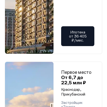
Ипотека
от 36 405
₽/мес.
Первое место
От 6,7 до
22,5 млн ₽
Краснодар,
Прикубанский
Застройщик
«Точно»