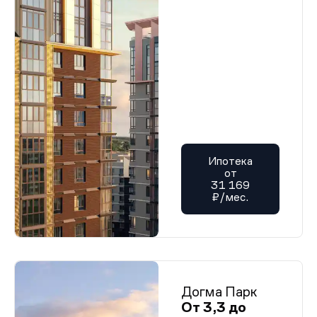
Ипотека
от
31 169
₽/мес.
Догма Парк
От 3,3 до