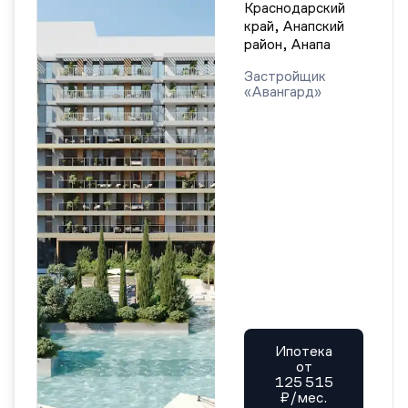
Краснодарский
край, Анапский
район, Анапа
Застройщик
«Авангард»
Ипотека
от
125 515
₽/мес.