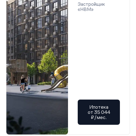
Застройщик
«НВМ»
Ипотека
от 35 044
₽/мес.