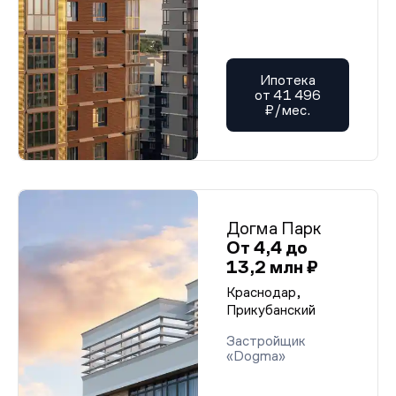
Ипотека
от 41 496
₽/мес.
Догма Парк
От 4,4 до
13,2 млн ₽
Краснодар,
Прикубанский
Застройщик
«Dogma»