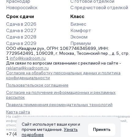
Краснодар
С готовой отделкой
Новороссийск
С предчистовой отделкой
Срок сдачи
Класс
Сдача в 2026
Бизнес
Сдача в 2027
Комфорт
Сдача в 2028
Эконом
Сдача в 2029
Премиум
ООО «Квадрум.ру», ОГРН: 1067746345699, ИНН:
7729542491, 109028, г. Москва, Тессинский пер., д. 5, стр.
1
info@kvadroom.ru
Для связи по вопросам связанными с рекламой на сайте -
reklama@kvadroom.ru
Согласие на обработку персональных данных и политика
конфиденциальности
Пользовательское соглашение
Согласие на получение информационных и рекламных
рассылок
Правила применения рекомендательных технологий
Карта сайта
На сайте применяются рекомендательные технологии предоставления
информации на основе сбора, систематизации и анализа сведений,
Сайт использует ваши куки и
относящихся к предпочтениям пользователей сети «Интернет»,
прочие метаданные.
Узнать
Принять
находящихся на территории Российской Федерации.
+7 (495) 157-88-80
подробнее