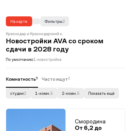
На карте
Фильтры
2
Краснодар и Краснодарский к.
Новостройки AVA со сроком
сдачи в 2028 году
По умолчанию
1 новостройка
5
2
Комнатность
Часто ищут
студии
2
1-комн.
5
2-комн.
5
Показать ещё
Смородина
От 6,2 до