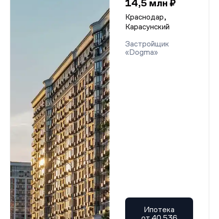
14,5 млн ₽
Краснодар,
Карасунский
Застройщик
«Dogma»
Ипотека
от 40 536