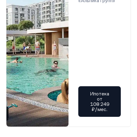
«Альпика Групп»
Ипотека
от
108 249
₽/мес.