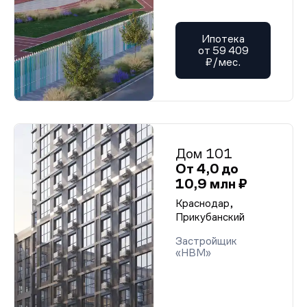
Ипотека
от 59 409
₽/мес.
Дом 101
От 4,0 до
10,9 млн ₽
Краснодар,
Прикубанский
Застройщик
«НВМ»