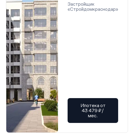
Застройщик
«Стройдомкраснодар»
Ипотека от
43 479 ₽/
мес.