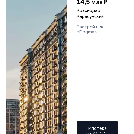
14,5 млн ₽
Краснодар,
Карасунский
Застройщик
«Dogma»
Ипотека
от 40 536