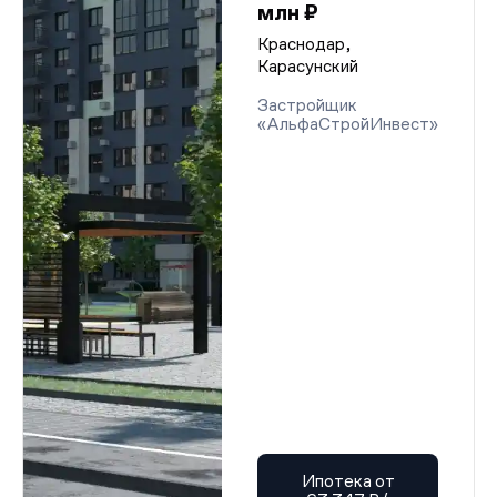
млн ₽
Краснодар,
Карасунский
Застройщик
«АльфаСтройИнвест»
Ипотека от