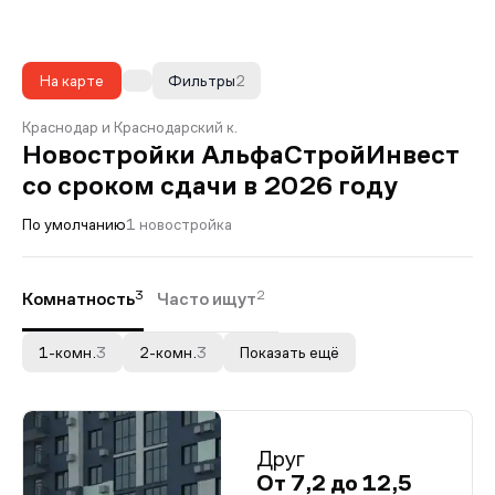
На карте
Фильтры
2
Краснодар и Краснодарский к.
Новостройки АльфаСтройИнвест
со сроком сдачи в 2026 году
По умолчанию
1 новостройка
3
2
Комнатность
Часто ищут
1-комн.
3
2-комн.
3
Показать ещё
Друг
От 7,2 до 12,5