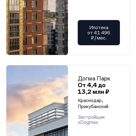
Ипотека
от 41 496
₽/мес.
Догма Парк
От 4,4 до
13,2 млн ₽
Краснодар,
Прикубанский
Застройщик
«Dogma»