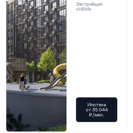
Застройщик
«НВМ»
Ипотека
от 35 044
₽/мес.