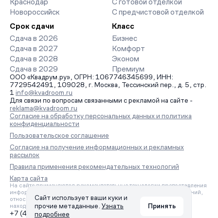
Краснодар
С готовой отделкой
Новороссийск
С предчистовой отделкой
Срок сдачи
Класс
Сдача в 2026
Бизнес
Сдача в 2027
Комфорт
Сдача в 2028
Эконом
Сдача в 2029
Премиум
ООО «Квадрум.ру», ОГРН: 1067746345699, ИНН:
7729542491, 109028, г. Москва, Тессинский пер., д. 5, стр.
1
info@kvadroom.ru
Для связи по вопросам связанными с рекламой на сайте -
reklama@kvadroom.ru
Согласие на обработку персональных данных и политика
конфиденциальности
Пользовательское соглашение
Согласие на получение информационных и рекламных
рассылок
Правила применения рекомендательных технологий
Карта сайта
На сайте применяются рекомендательные технологии предоставления
информации на основе сбора, систематизации и анализа сведений,
Сайт использует ваши куки и
относящихся к предпочтениям пользователей сети «Интернет»,
прочие метаданные.
Узнать
Принять
находящихся на территории Российской Федерации.
+7 (495) 157-88-80
подробнее