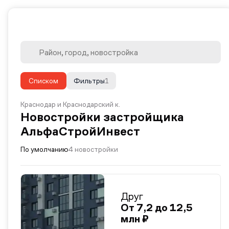
Списком
Фильтры
1
Краснодар и Краснодарский к.
Новостройки застройщика
АльфаСтройИнвест
По умолчанию
4 новостройки
Друг
От 7,2 до 12,5
млн ₽