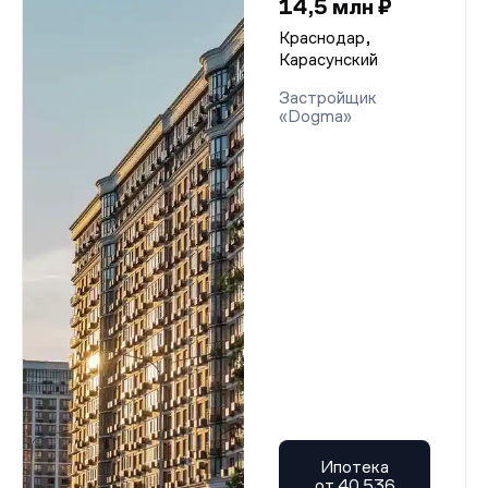
14,5 млн ₽
Краснодар,
Карасунский
Застройщик
«Dogma»
Ипотека
от 40 536