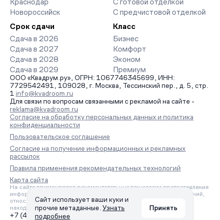
Краснодар
С готовой отделкой
Новороссийск
С предчистовой отделкой
Срок сдачи
Класс
Сдача в 2026
Бизнес
Сдача в 2027
Комфорт
Сдача в 2028
Эконом
Сдача в 2029
Премиум
ООО «Квадрум.ру», ОГРН: 1067746345699, ИНН:
7729542491, 109028, г. Москва, Тессинский пер., д. 5, стр.
1
info@kvadroom.ru
Для связи по вопросам связанными с рекламой на сайте -
reklama@kvadroom.ru
Согласие на обработку персональных данных и политика
конфиденциальности
Пользовательское соглашение
Согласие на получение информационных и рекламных
рассылок
Правила применения рекомендательных технологий
Карта сайта
На сайте применяются рекомендательные технологии предоставления
информации на основе сбора, систематизации и анализа сведений,
Сайт использует ваши куки и
относящихся к предпочтениям пользователей сети «Интернет»,
прочие метаданные.
Узнать
Принять
находящихся на территории Российской Федерации.
+7 (495) 157-88-80
подробнее