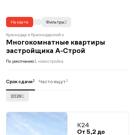
На карте
Фильтры
2
Краснодар и Краснодарский к.
Многокомнатные квартиры
застройщика А-Строй
По умолчанию
1 новостройка
1
1
Срок сдачи
Часто ищут
2026
1
К24
От 5,2 до