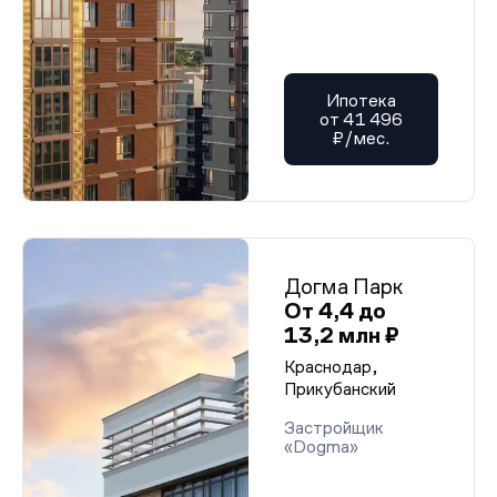
Ипотека
от 41 496
₽/мес.
Догма Парк
От 4,4 до
13,2 млн ₽
Краснодар,
Прикубанский
Застройщик
«Dogma»