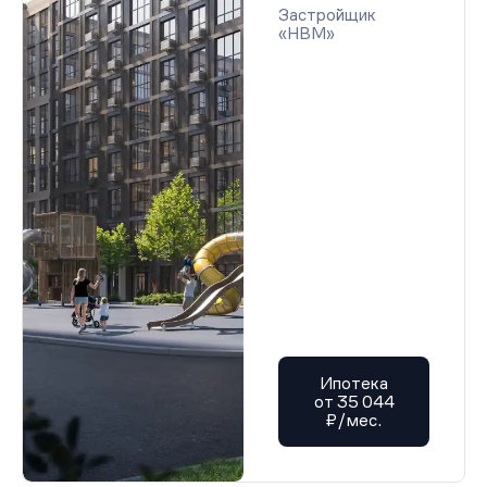
Застройщик
«НВМ»
Ипотека
от 35 044
₽/мес.