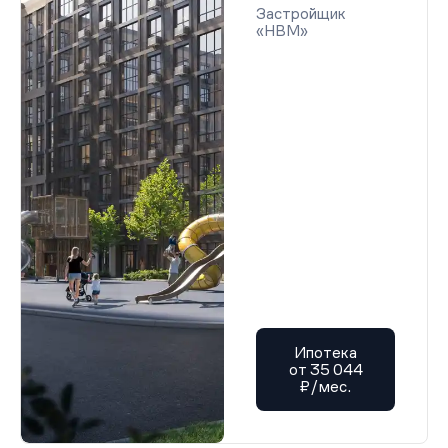
Застройщик
«НВМ»
Ипотека
от 35 044
₽/мес.