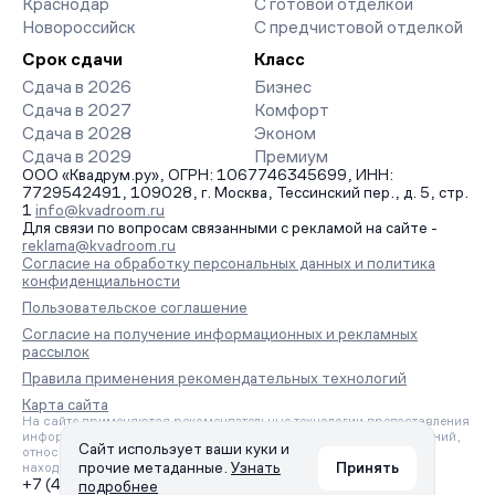
Краснодар
С готовой отделкой
Новороссийск
С предчистовой отделкой
Срок сдачи
Класс
Сдача в 2026
Бизнес
Сдача в 2027
Комфорт
Сдача в 2028
Эконом
Сдача в 2029
Премиум
ООО «Квадрум.ру», ОГРН: 1067746345699, ИНН:
7729542491, 109028, г. Москва, Тессинский пер., д. 5, стр.
1
info@kvadroom.ru
Для связи по вопросам связанными с рекламой на сайте -
reklama@kvadroom.ru
Согласие на обработку персональных данных и политика
конфиденциальности
Пользовательское соглашение
Согласие на получение информационных и рекламных
рассылок
Правила применения рекомендательных технологий
Карта сайта
На сайте применяются рекомендательные технологии предоставления
информации на основе сбора, систематизации и анализа сведений,
Сайт использует ваши куки и
относящихся к предпочтениям пользователей сети «Интернет»,
прочие метаданные.
Узнать
Принять
находящихся на территории Российской Федерации.
+7 (495) 157-88-80
подробнее