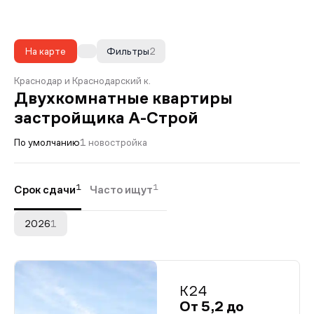
На карте
Фильтры
2
Краснодар и Краснодарский к.
Двухкомнатные квартиры
застройщика А-Строй
По умолчанию
1 новостройка
1
1
Срок сдачи
Часто ищут
2026
1
К24
От 5,2 до