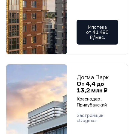
Ипотека
от 41 496
₽/мес.
Догма Парк
От 4,4 до
13,2 млн ₽
Краснодар,
Прикубанский
Застройщик
«Dogma»