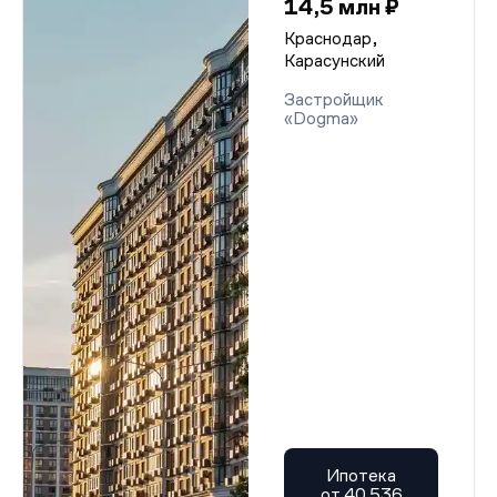
14,5 млн ₽
Краснодар,
Карасунский
Застройщик
«Dogma»
Ипотека
от 40 536