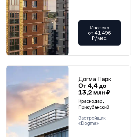
Ипотека
от 41 496
₽/мес.
Догма Парк
От 4,4 до
13,2 млн ₽
Краснодар,
Прикубанский
Застройщик
«Dogma»