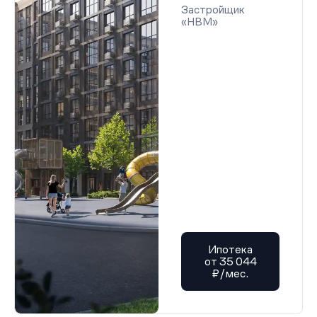
Застройщик
«НВМ»
Ипотека
от 35 044
₽/мес.