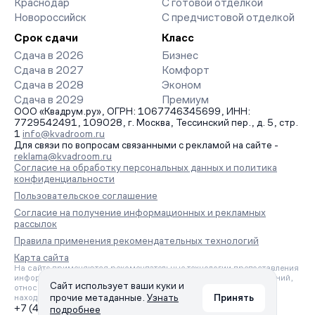
Краснодар
С готовой отделкой
Новороссийск
С предчистовой отделкой
Срок сдачи
Класс
Сдача в 2026
Бизнес
Сдача в 2027
Комфорт
Сдача в 2028
Эконом
Сдача в 2029
Премиум
ООО «Квадрум.ру», ОГРН: 1067746345699, ИНН:
7729542491, 109028, г. Москва, Тессинский пер., д. 5, стр.
1
info@kvadroom.ru
Для связи по вопросам связанными с рекламой на сайте -
reklama@kvadroom.ru
Согласие на обработку персональных данных и политика
конфиденциальности
Пользовательское соглашение
Согласие на получение информационных и рекламных
рассылок
Правила применения рекомендательных технологий
Карта сайта
На сайте применяются рекомендательные технологии предоставления
информации на основе сбора, систематизации и анализа сведений,
Сайт использует ваши куки и
относящихся к предпочтениям пользователей сети «Интернет»,
прочие метаданные.
Узнать
Принять
находящихся на территории Российской Федерации.
+7 (495) 157-88-80
подробнее