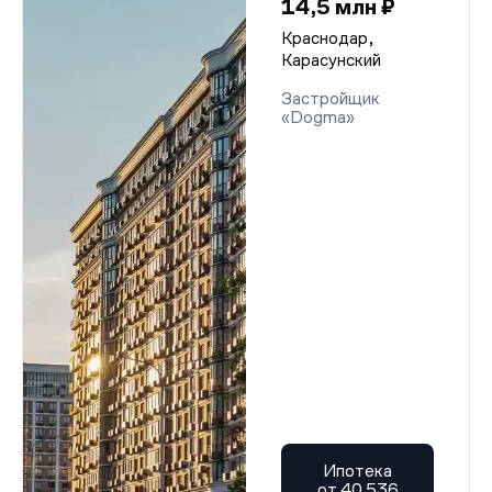
14,5 млн ₽
Краснодар,
Карасунский
Застройщик
«Dogma»
Ипотека
от 40 536