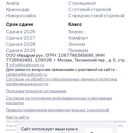
Анапа
Строящиеся
Краснодар
С готовой отделкой
Новороссийск
С предчистовой отделкой
Срок сдачи
Класс
Сдача в 2026
Бизнес
Сдача в 2027
Комфорт
Сдача в 2028
Эконом
Сдача в 2029
Премиум
ООО «Квадрум.ру», ОГРН: 1067746345699, ИНН:
7729542491, 109028, г. Москва, Тессинский пер., д. 5, стр.
1
info@kvadroom.ru
Для связи по вопросам связанными с рекламой на сайте -
reklama@kvadroom.ru
Согласие на обработку персональных данных и политика
конфиденциальности
Пользовательское соглашение
Согласие на получение информационных и рекламных
рассылок
Правила применения рекомендательных технологий
Карта сайта
На сайте применяются рекомендательные технологии предоставления
информации на основе сбора, систематизации и анализа сведений,
Сайт использует ваши куки и
относящихся к предпочтениям пользователей сети «Интернет»,