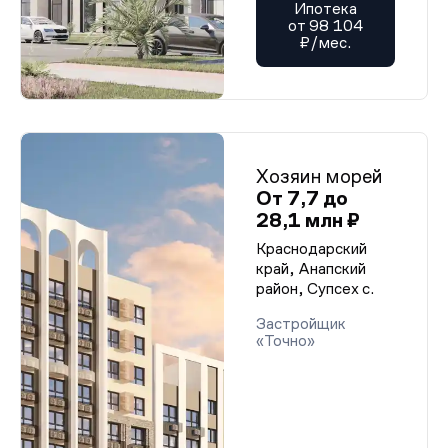
Ипотека
от 98 104
₽/мес.
Хозяин морей
От 7,7 до
28,1 млн ₽
Краснодарский
край, Анапский
район, Супсех с.
Застройщик
«Точно»