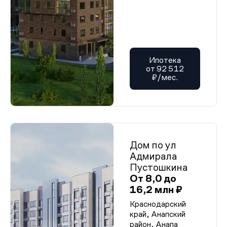
Ипотека
от 92 512
₽/мес.
Дом по ул
Адмирала
Пустошкина
От 8,0 до
16,2 млн ₽
Краснодарский
край, Анапский
район, Анапа