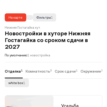
На карте
Фильтры
1
Нижняя Гостагайка хут.
Новостройки в xуторе Нижняя
Гостагайка со сроком сдачи в
2027
По умолчанию
1 новостройка
1
3
1
1
Отделка
Комнатность
Срок сдачи
Окружение
white box
1
Усадьба