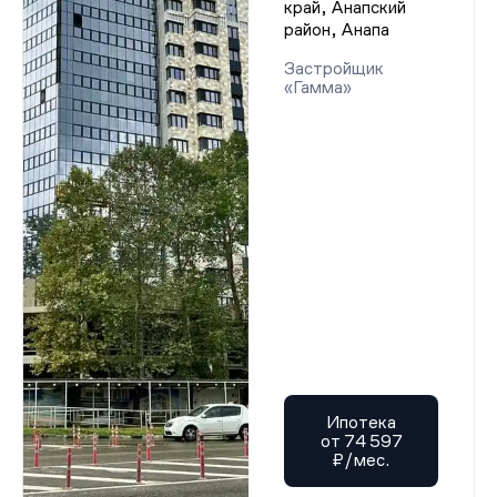
край, Анапский
район, Анапа
Застройщик
«Гамма»
Ипотека
от 74 597
₽/мес.