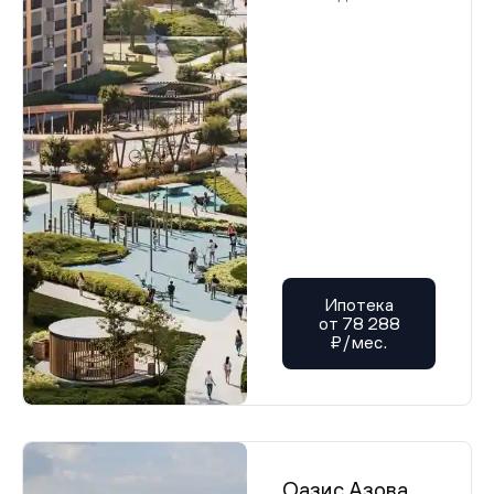
Ипотека
от 78 288
₽/мес.
Оазис Азова