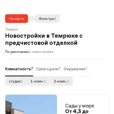
На карте
Фильтры
1
Темрюк
Новостройки в Темрюке с
предчистовой отделкой
По умолчанию
1 новостройка
3
3
1
Комнатность
Срок сдачи
Окружение
студии
1
1-комн.
1
2-комн.
1
Сады у моря
От 4,3 до