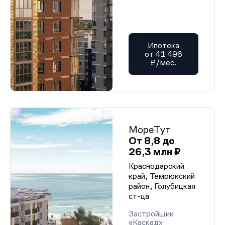
Ипотека
от 41 496
₽/мес.
МореТут
От 8,8 до
26,3 млн ₽
Краснодарский
край, Темрюкский
район, Голубицкая
ст-ца
Застройщик
«Каскад»