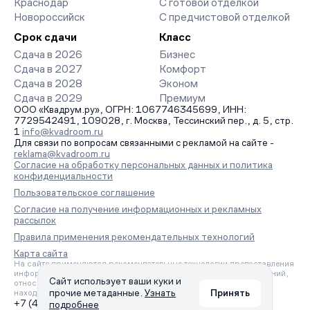
Краснодар
С готовой отделкой
Новороссийск
С предчистовой отделкой
Срок сдачи
Класс
Сдача в 2026
Бизнес
Сдача в 2027
Комфорт
Сдача в 2028
Эконом
Сдача в 2029
Премиум
ООО «Квадрум.ру», ОГРН: 1067746345699, ИНН:
7729542491, 109028, г. Москва, Тессинский пер., д. 5, стр.
1
info@kvadroom.ru
Для связи по вопросам связанными с рекламой на сайте -
reklama@kvadroom.ru
Согласие на обработку персональных данных и политика
конфиденциальности
Пользовательское соглашение
Согласие на получение информационных и рекламных
рассылок
Правила применения рекомендательных технологий
Карта сайта
На сайте применяются рекомендательные технологии предоставления
информации на основе сбора, систематизации и анализа сведений,
Сайт использует ваши куки и
относящихся к предпочтениям пользователей сети «Интернет»,
прочие метаданные.
Узнать
Принять
находящихся на территории Российской Федерации.
+7 (495) 157-88-80
подробнее