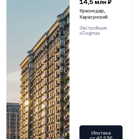
14,5 млн ₽
Краснодар,
Карасунский
Застройщик
«Dogma»
Ипотека
от 40 536