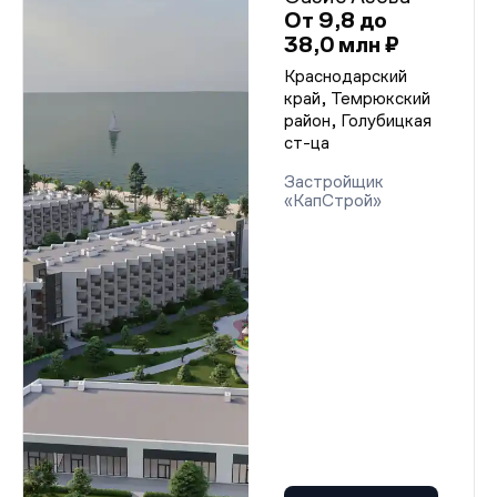
От 9,8 до
38,0 млн ₽
Краснодарский
край, Темрюкский
район, Голубицкая
ст-ца
Застройщик
«КапСтрой»