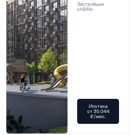
Застройщик
«НВМ»
Ипотека
от 35 044
₽/мес.