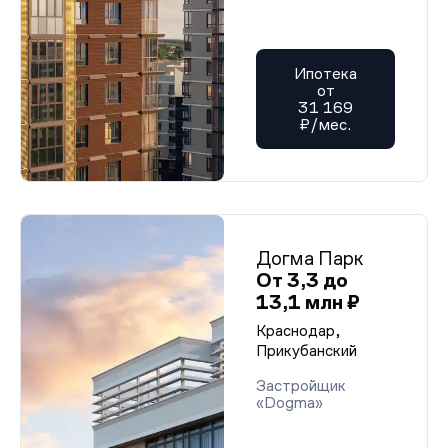
Ипотека
от
31 169
₽/мес.
Догма Парк
От 3,3 до
13,1 млн ₽
Краснодар,
Прикубанский
Застройщик
«Dogma»