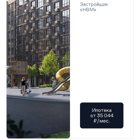
Застройщик
«НВМ»
Ипотека
от 35 044
₽/мес.