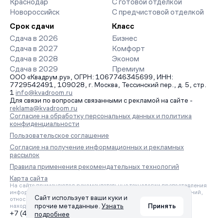
Краснодар
С готовой отделкой
Новороссийск
С предчистовой отделкой
Срок сдачи
Класс
Сдача в 2026
Бизнес
Сдача в 2027
Комфорт
Сдача в 2028
Эконом
Сдача в 2029
Премиум
ООО «Квадрум.ру», ОГРН: 1067746345699, ИНН:
7729542491, 109028, г. Москва, Тессинский пер., д. 5, стр.
1
info@kvadroom.ru
Для связи по вопросам связанными с рекламой на сайте -
reklama@kvadroom.ru
Согласие на обработку персональных данных и политика
конфиденциальности
Пользовательское соглашение
Согласие на получение информационных и рекламных
рассылок
Правила применения рекомендательных технологий
Карта сайта
На сайте применяются рекомендательные технологии предоставления
информации на основе сбора, систематизации и анализа сведений,
Сайт использует ваши куки и
относящихся к предпочтениям пользователей сети «Интернет»,
прочие метаданные.
Узнать
Принять
находящихся на территории Российской Федерации.
+7 (495) 157-88-80
подробнее