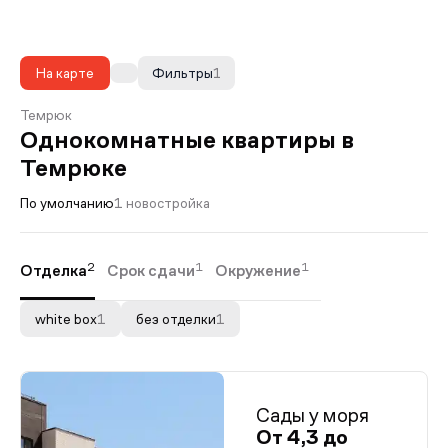
На карте
Фильтры
1
Темрюк
Однокомнатные квартиры в
Темрюке
По умолчанию
1 новостройка
2
1
1
Отделка
Срок сдачи
Окружение
white box
1
без отделки
1
Сады у моря
От 4,3 до