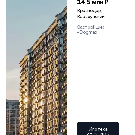
14,5 млн ₽
Краснодар,
Карасунский
Застройщик
«Dogma»
Ипотека
от 36 405