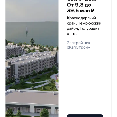
От 9,8 до
39,5 млн ₽
Краснодарский
край, Темрюкский
район, Голубицкая
ст-ца
Застройщик
«КапСтрой»