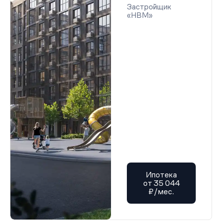
Застройщик
«НВМ»
Ипотека
от 35 044
₽/мес.