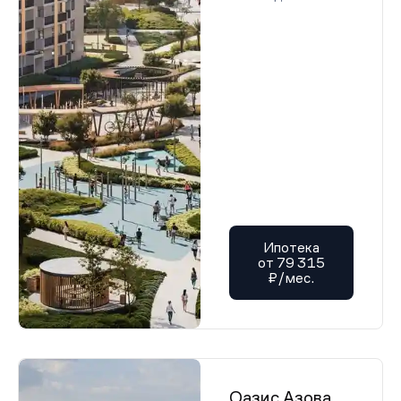
Ипотека
от 79 315
₽/мес.
Оазис Азова