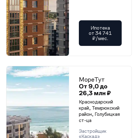
Ипотека
от 34 741
₽/мес.
МореТут
От 9,0 до
26,3 млн ₽
Краснодарский
край, Темрюкский
район, Голубицкая
ст-ца
Застройщик
«Каскад»