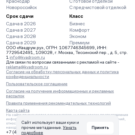
Краснодар
С готовой отделкой
Новороссийск
С предчистовой отделкой
Срок сдачи
Класс
Сдача в 2026
Бизнес
Сдача в 2027
Комфорт
Сдача в 2028
Эконом
Сдача в 2029
Премиум
ООО «Квадрум.ру», ОГРН: 1067746345699, ИНН:
7729542491, 109028, г. Москва, Тессинский пер., д. 5, стр.
1
info@kvadroom.ru
Для связи по вопросам связанными с рекламой на сайте -
reklama@kvadroom.ru
Согласие на обработку персональных данных и политика
конфиденциальности
Пользовательское соглашение
Согласие на получение информационных и рекламных
рассылок
Правила применения рекомендательных технологий
Карта сайта
На сайте применяются рекомендательные технологии предоставления
информации на основе сбора, систематизации и анализа сведений,
Сайт использует ваши куки и
относящихся к предпочтениям пользователей сети «Интернет»,
прочие метаданные.
Узнать
Принять
находящихся на территории Российской Федерации.
+7 (495) 157-88-80
подробнее