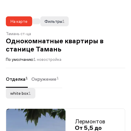
На карте
Фильтры
1
Тамань ст-ца
Однокомнатные квартиры в
станице Тамань
По умолчанию
1 новостройка
1
1
Отделка
Окружение
white box
1
Лермонтов
От 5,5 до